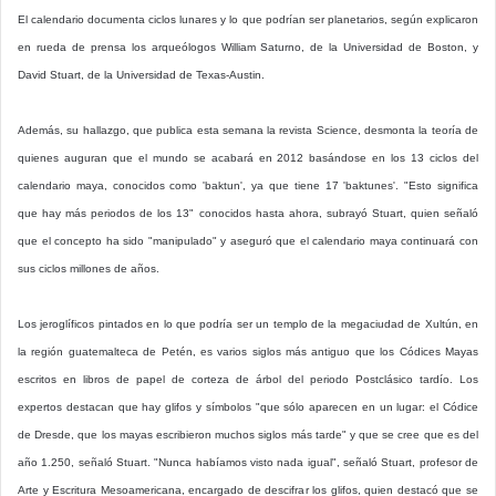
El calendario documenta ciclos lunares y lo que podrían ser planetarios, según explicaron
en rueda de prensa los arqueólogos William Saturno, de la Universidad de Boston, y
David Stuart, de la Universidad de Texas-Austin.
Además, su hallazgo, que publica esta semana la revista Science, desmonta la teoría de
quienes auguran que el mundo se acabará en 2012 basándose en los 13 ciclos del
calendario maya, conocidos como 'baktun', ya que tiene 17 'baktunes'. "Esto significa
que hay más periodos de los 13" conocidos hasta ahora, subrayó Stuart, quien señaló
que el concepto ha sido "manipulado" y aseguró que el calendario maya continuará con
sus ciclos millones de años.
Los jeroglíficos pintados en lo que podría ser un templo de la megaciudad de Xultún, en
la región guatemalteca de Petén, es varios siglos más antiguo que los Códices Mayas
escritos en libros de papel de corteza de árbol del periodo Postclásico tardío. Los
expertos destacan que hay glifos y símbolos "que sólo aparecen en un lugar: el Códice
de Dresde, que los mayas escribieron muchos siglos más tarde" y que se cree que es del
año 1.250, señaló Stuart. "Nunca habíamos visto nada igual", señaló Stuart, profesor de
Arte y Escritura Mesoamericana, encargado de descifrar los glifos, quien destacó que se