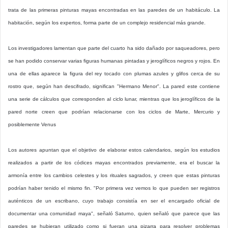
trata de las primeras pinturas mayas encontradas en las paredes de un habitáculo. La
habitación, según los expertos, forma parte de un complejo residencial más grande.
Los investigadores lamentan que parte del cuarto ha sido dañado por saqueadores, pero
se han podido conservar varias figuras humanas pintadas y jeroglíficos negros y rojos. En
una de ellas aparece la figura del rey tocado con plumas azules y glifos cerca de su
rostro que, según han descifrado, significan "Hermano Menor". La pared este contiene
una serie de cálculos que corresponden al ciclo lunar, mientras que los jeroglíficos de la
pared norte creen que podrían relacionarse con los ciclos de Marte, Mercurio y
posiblemente Venus
Los autores apuntan que el objetivo de elaborar estos calendarios, según los estudios
realizados a partir de los códices mayas encontrados previamente, era el buscar la
armonía entre los cambios celestes y los rituales sagrados, y creen que estas pinturas
podrían haber tenido el mismo fin. "Por primera vez vemos lo que pueden ser registros
auténticos de un escribano, cuyo trabajo consistía en ser el encargado oficial de
documentar una comunidad maya", señaló Saturno, quien señaló que parece que las
paredes se hubieran utilizado como si fueran una pizarra para resolver problemas