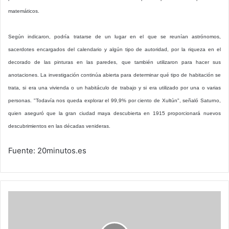
matemáticos.
Según indicaron, podría tratarse de un lugar en el que se reunían astrónomos,
sacerdotes encargados del calendario y algún tipo de autoridad, por la riqueza en el
decorado de las pinturas en las paredes, que también utilizaron para hacer sus
anotaciones. La investigación continúa abierta para determinar qué tipo de habitación se
trata, si era una vivienda o un habitáculo de trabajo y si era utilizado por una o varias
personas. "Todavía nos queda explorar el 99,9% por ciento de Xultún", señaló Saturno,
quien aseguró que la gran ciudad maya descubierta en 1915 proporcionará nuevos
descubrimientos en las décadas venideras.
Fuente: 20minutos.es
Cisco
presenta
routers
y