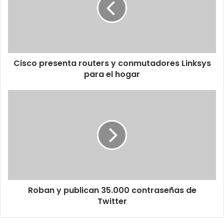
conmutadores
Linksys
para
el
hogar
Cisco presenta routers y conmutadores Linksys
para el hogar
Roban
y
publican
35.000
contraseñas
de
Twitter
Roban y publican 35.000 contraseñas de
Twitter