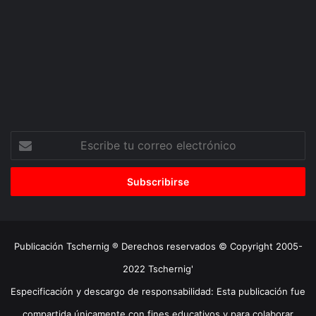
Escribe
tu
correo
electrónico
Publicación Tschernig ® Derechos reservados © Copyright 2005-
2022 Tschernig'
Especificación y descargo de responsabilidad: Esta publicación fue
compartida únicamente con fines educativos y para colaborar