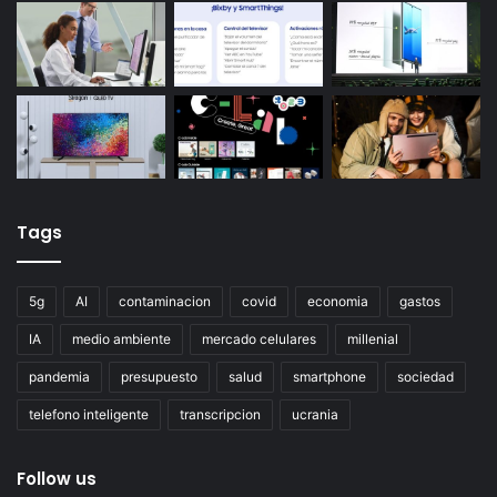
Tags
5g
AI
contaminacion
covid
economia
gastos
IA
medio ambiente
mercado celulares
millenial
pandemia
presupuesto
salud
smartphone
sociedad
telefono inteligente
transcripcion
ucrania
Follow us