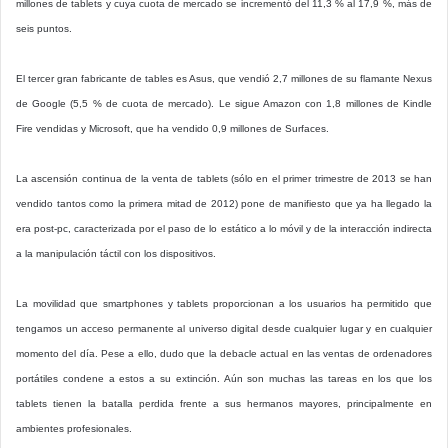
millones de tablets y cuya cuota de mercado se incrementó del 11,3 % al 17,9 %, más de
seis puntos.
El tercer gran fabricante de tables es Asus, que vendió 2,7 millones de su flamante Nexus
de Google (5,5 % de cuota de mercado). Le sigue Amazon con 1,8 millones de Kindle
Fire vendidas y Microsoft, que ha vendido 0,9 millones de Surfaces.
La ascensión continua de la venta de tablets (sólo en el primer trimestre de 2013 se han
vendido tantos como la primera mitad de 2012) pone de manifiesto que ya ha llegado la
era post-pc, caracterizada por el paso de lo estático a lo móvil y de la interacción indirecta
a la manipulación táctil con los dispositivos.
La movilidad que smartphones y tablets proporcionan a los usuarios ha permitido que
tengamos un acceso permanente al universo digital desde cualquier lugar y en cualquier
momento del día. Pese a ello, dudo que la debacle actual en las ventas de ordenadores
portátiles condene a estos a su extinción. Aún son muchas las tareas en los que los
tablets tienen la batalla perdida frente a sus hermanos mayores, principalmente en
ambientes profesionales.