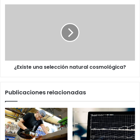
¿Existe
una
selección
natural
cosmológica?
¿Existe una selección natural cosmológica?
Publicaciones relacionadas