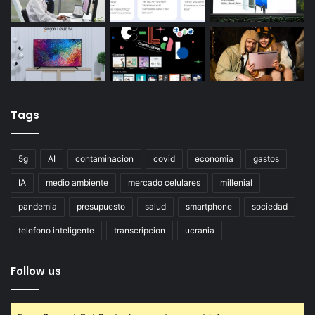
Tags
5g
AI
contaminacion
covid
economia
gastos
IA
medio ambiente
mercado celulares
millenial
pandemia
presupuesto
salud
smartphone
sociedad
telefono inteligente
transcripcion
ucrania
Follow us