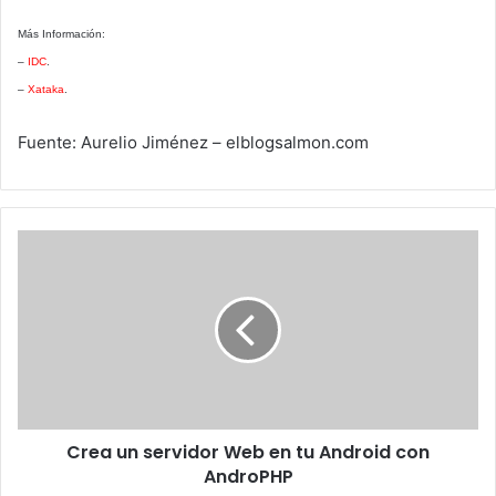
Más Información:
–
IDC
.
–
Xataka
.
Fuente: Aurelio Jiménez – elblogsalmon.com
Crea
un
servidor
Web
en
tu
Android
con
AndroPHP
Crea un servidor Web en tu Android con
AndroPHP