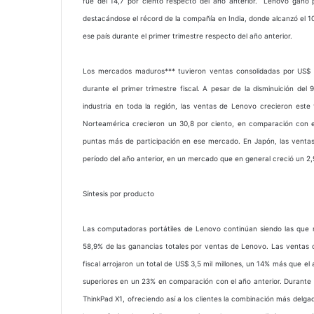
fue del 14,7 por ciento respecto del año anterior. Lenovo ganó p
destacándose el récord de la compañía en India, donde alcanzó el 10
ese país durante el primer trimestre respecto del año anterior.
Los mercados maduros*** tuvieron ventas consolidadas por US$ 2,
durante el primer trimestre fiscal. A pesar de la disminuición del
industria en toda la región, las ventas de Lenovo crecieron este
Norteamérica crecieron un 30,8 por ciento, en comparación con e
puntas más de participación en ese mercado. En Japón, las vent
período del año anterior, en un mercado que en general creció un 2,9
Síntesis por producto
Las computadoras portátiles de Lenovo continúan siendo las que 
58,9% de las ganancias totales por ventas de Lenovo. Las ventas co
fiscal arrojaron un total de US$ 3,5 mil millones, un 14% más que el
superiores en un 23% en comparación con el año anterior. Durante el
ThinkPad X1, ofreciendo así a los clientes la combinación más delga