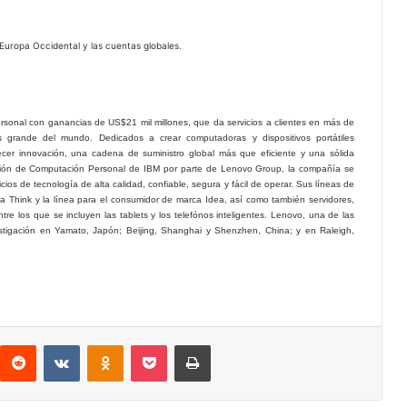
 Europa Occidental y las cuentas globales.
nal con ganancias de US$21 mil millones, que da servicios a clientes en más de
grande del mundo. Dedicados a crear computadoras y dispositivos portátiles
cer innovación, una cadena de suministro global más que eficiente y una sólida
visión de Computación Personal de IBM por parte de Lenovo Group, la compañía se
vicios de tecnología de alta calidad, confiable, segura y fácil de operar. Sus líneas de
a Think y la línea para el consumidor de marca Idea, así como también servidores,
ntre los que se incluyen las tablets y los telefónos inteligentes. Lenovo, una de las
tigación en Yamato, Japón; Beijing, Shanghai y Shenzhen, China; y en Raleigh,
interest
Reddit
VKontakte
Odnoklassniki
Pocket
Imprimir