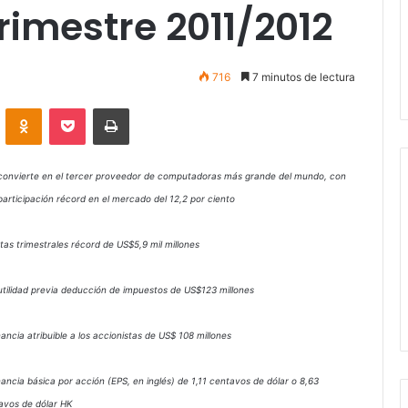
rimestre 2011/2012
716
7 minutos de lectura
VKontakte
Odnoklassniki
Pocket
Imprimir
 convierte en el tercer proveedor de computadoras más grande del mundo, con
participación récord en el mercado del 12,2 por ciento
ntas trimestrales récord de US$5,9 mil millones
 utilidad previa deducción de impuestos de US$123 millones
ancia atribuible a los accionistas de US$ 108 millones
nancia básica por acción (EPS, en inglés) de 1,11 centavos de dólar o 8,63
avos de dólar HK