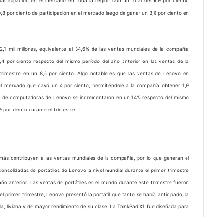
articipación en el mercado en toda la región con un total del 6,9 por ciento,
,8 por ciento de participación en el mercado luego de ganar un 3,6 por ciento en
1 mil millones, equivalente al 34,6% de las ventas mundiales de la compañía
 9,4 por ciento respecto del mismo período del año anterior en las ventas de la
 trimestre en un 8,5 por ciento. Algo notable es que las ventas de Lenovo en
l mercado que cayó un 4 por ciento, permitiéndole a la compañía obtener 1,9
as de computadoras de Lenovo se incrementaron en un 14% respecto del mismo
 por ciento durante el trimestre.
más contribuyen a las ventas mundiales de la compañía, por lo que generan el
nsolidadas de portátiles de Lenovo a nivel mundial durante el primer trimestre
 año anterior. Las ventas de portátiles en el mundo durante este trimestre fueron
 primer trimestre, Lenovo presentó la portátil que tanto se había anticipado, la
da, liviana y de mayor rendimiento de su clase. La ThinkPad X1 fue diseñada para