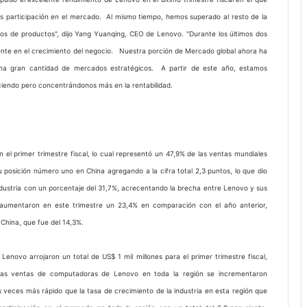
s participación en el mercado. Al mismo tiempo, hemos superado al resto de la
tos de productos", dijo Yang Yuanqing, CEO de Lenovo. "Durante los últimos dos
nte en el crecimiento del negocio. Nuestra porción de Mercado global ahora ha
una gran cantidad de mercados estratégicos. A partir de este año, estamos
ciendo pero concentrándonos más en la rentabilidad.
 el primer trimestre fiscal, lo cual representó un 47,9% de las ventas mundiales
posición número uno en China agregando a la cifra total 2,3 puntos, lo que dio
ndustria con un porcentaje del 31,7%, acrecentando la brecha entre Lenovo y sus
aumentaron en este trimestre un 23,4% en comparación con el año anterior,
 China, que fue del 14,3%.
enovo arrojaron un total de US$ 1 mil millones para el primer trimestre fiscal,
 Las ventas de computadoras de Lenovo en toda la región se incrementaron
s veces más rápido que la tasa de crecimiento de la industria en esta región que