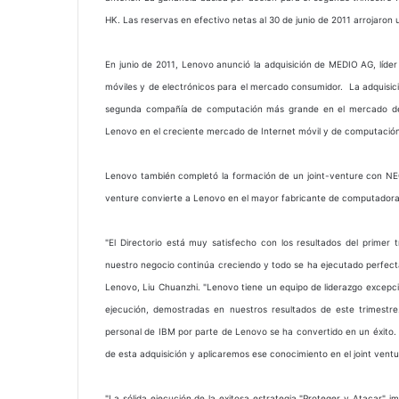
HK. Las reservas en efectivo netas al 30 de junio de 2011 arrojaron u
En junio de 2011, Lenovo anunció la adquisición de MEDIO AG, líd
móviles y de electrónicos para el mercado consumidor. La adquisici
segunda compañía de computación más grande en el mercado de
Lenovo en el creciente mercado de Internet móvil y de computació
Lenovo también completó la formación de un joint-venture con NEC
venture convierte a Lenovo en el mayor fabricante de computadora
"El Directorio está muy satisfecho con los resultados del primer
nuestro negocio continúa creciendo y todo se ha ejecutado perfectam
Lenovo, Liu Chuanzhi. "Lenovo tiene un equipo de liderazgo excepci
ejecución, demostradas en nuestros resultados de este trimestr
personal de IBM por parte de Lenovo se ha convertido en un éxit
de esta adquisición y aplicaremos ese conocimiento en el joint vent
"La sólida ejecución de la exitosa estrategia "Proteger y Atacar" i