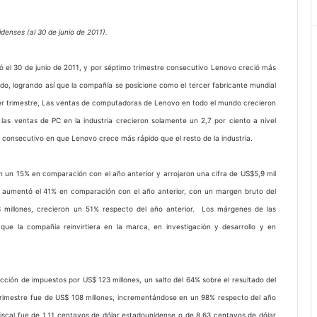
denses (al 30 de junio de 2011).
zó el 30 de junio de 2011, y por séptimo trimestre consecutivo Lenovo creció más
o, logrando así que la compañía se posicione como el tercer fabricante mundial
er trimestre, Las ventas de computadoras de Lenovo en todo el mundo crecieron
las ventas de PC en la industria crecieron solamente un 2,7 por ciento a nivel
 consecutivo en que Lenovo crece más rápido que el resto de la industria.
on un 15% en comparación con el año anterior y arrojaron una cifra de US$5,9 mil
e aumentó el 41% en comparación con el año anterior, con un margen bruto del
3 millones, crecieron un 51% respecto del año anterior. Los márgenes de las
que la compañía reinvirtiera en la marca, en investigación y desarrollo y en
ucción de impuestos por US$ 123 millones, un salto del 64% sobre el resultado del
e trimestre fue de US$ 108 millones, incrementándose en un 98% respecto del año
fiscal fue de 1,11 centavos de dólar estadounidense o de 8,63 centavos de dólar