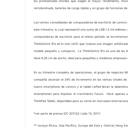
los profesionales móviles que exigen el mayor rendimiento, movi
retroiluminado, baterías de carga rápida y un grupo de funciones de
Las ventas consolidadas de computadoras de escritorio de Lenovo 
este trimestre, lo cual representó una suma de US$ 1,5 mil millones
computadoras de escritorio para el mismo período se incrementaro
ThinkCentre 91z all-in-one (AIO) que fusiona una imagen sofisticad
modelo pequeño y compacto. La ThinkCentre 91z es una de las AIO
tiene 6,35 cm de ancho, ideal para pequeñas y medianas empresas q
En su trimestre completo de operaciones, el grupo de negocios MIDH
compañía alcanzar el 34% de incremento en las ventas totales de d
nuevo smartphone de Lenovo y la tablet LePad llevan la delantera
smartphones para impulsar el crecimiento futuro. Hace apenas un
ThinkPad Tablet, disponibles para su venta en mercados internaciona
*ver parte de prensa IDC 2011Q2 (Julio 13, 2011)
** Incluye África, Asia Pacífico, Europa del Este y Central, Hong Ko