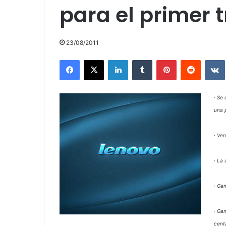
para el primer t
23/08/2011
Facebook
X
LinkedIn
Tumblr
Pinterest
Reddit
· Se
una 
· Ve
· La
· Gan
· Ga
cent