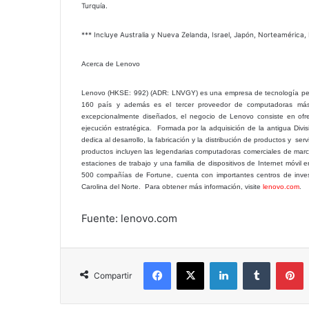
Turquía.
*** Incluye Australia y Nueva Zelanda, Israel, Japón, Norteamérica,
Acerca de Lenovo
Lenovo (HKSE: 992) (ADR: LNVGY) es una empresa de tecnología perso
160 país y además es el tercer proveedor de computadoras más 
excepcionalmente diseñados, el negocio de Lenovo consiste en ofre
ejecución estratégica. Formada por la adquisición de la antigua Di
dedica al desarrollo, la fabricación y la distribución de productos y ser
productos incluyen las legendarias computadoras comerciales de marc
estaciones de trabajo y una familia de dispositivos de Internet móvil e
500 compañías de Fortune, cuenta con importantes centros de inves
Carolina del Norte. Para obtener más información, visite
lenovo.com
.
Fuente: lenovo.com
Facebook
X
LinkedIn
Tumblr
P
Compartir