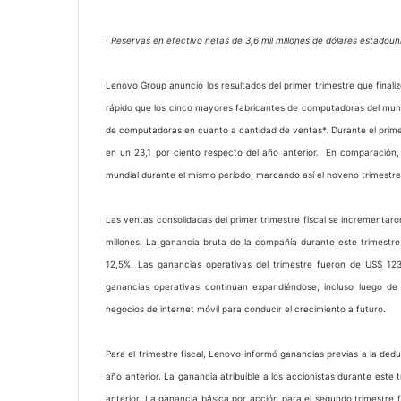
· Reservas en efectivo netas de 3,6 mil millones de dólares estadouni
Lenovo Group anunció los resultados del primer trimestre que finali
rápido que los cinco mayores fabricantes de computadoras del mund
de computadoras en cuanto a cantidad de ventas*. Durante el prim
en un 23,1 por ciento respecto del año anterior. En comparación, 
mundial durante el mismo período, marcando así el noveno trimestre
Las ventas consolidadas del primer trimestre fiscal se incrementar
millones. La ganancia bruta de la compañía durante este trimestr
12,5%. Las ganancias operativas del trimestre fueron de US$ 12
ganancias operativas continúan expandiéndose, incluso luego de 
negocios de internet móvil para conducir el crecimiento a futuro.
Para el trimestre fiscal, Lenovo informó ganancias previas a la ded
año anterior. La ganancia atribuible a los accionistas durante est
anterior. La ganancia básica por acción para el segundo trimestre 