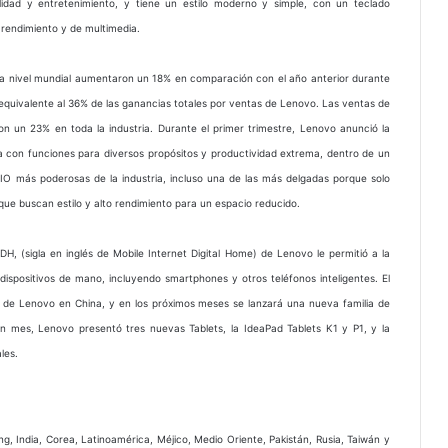
lidad y entretenimiento, y tiene un estilo moderno y simple, con un teclado
 rendimiento y de multimedia.
a nivel mundial aumentaron un 18% en comparación con el año anterior durante
, equivalente al 36% de las ganancias totales por ventas de Lenovo. Las ventas de
n un 23% en toda la industria. Durante el primer trimestre, Lenovo anunció la
a con funciones para diversos propósitos y productividad extrema, dentro de un
 más poderosas de la industria, incluso una de las más delgadas porque solo
ue buscan estilo y alto rendimiento para un espacio reducido.
, (sigla en inglés de Mobile Internet Digital Home) de Lenovo le permitió a la
ispositivos de mano, incluyendo smartphones y otros teléfonos inteligentes. El
 de Lenovo en China, y en los próximos meses se lanzará una nueva familia de
 mes, Lenovo presentó tres nuevas Tablets, la IdeaPad Tablets K1 y P1, y la
les.
ng, India, Corea, Latinoamérica, Méjico, Medio Oriente, Pakistán, Rusia, Taiwán y