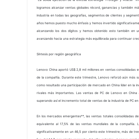
logramos alcanzar ventas globales récord, ganancias y también má
industria en todas las geografías, segmentos de clientes y segmen
años hemos puesto mucho énfasis y hemos invertido significativame
alcanzando los dos dígitos y hemos obtenido esto también en 
avanzando hacia una estrategia más equilibrada para continuar cre
Síntesis por región geográfica
Lenovo China aportó US$ 2,8 mil millones en ventas consolidadas en
de la compañía. Durante este trimestre, Lenovo reforzó aún más su 
como resultado una participación de mercado en China líder en la i
rivales más importantes. Las ventas de PC de Lenovo en China 
superando así el incremento total de ventas de la industria de PC en
En los mercados emergentes**, las ventas totales consolidadas de L
equivalente al 17,5% de las ventas mundiales de la compañía.
significativamente en un 46,5 por ciento este trimestre, más de tre