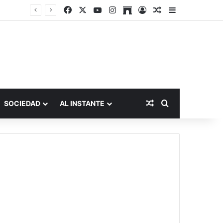
Facebook
X
YouTube
Instagram
Archive
Acceso
Publicación al a
Barra lateral
Publicación al aza
Buscar por
SOCIEDAD
AL INSTANTE