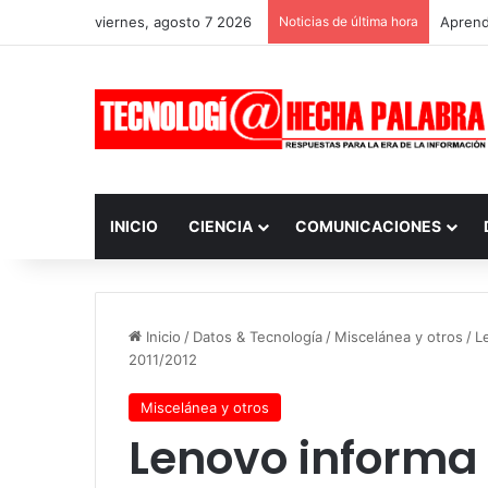
viernes, agosto 7 2026
Noticias de última hora
Aprendi
INICIO
CIENCIA
COMUNICACIONES
Inicio
/
Datos & Tecnología
/
Miscelánea y otros
/
L
2011/2012
Miscelánea y otros
Lenovo informa