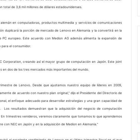
n total de 3,6 mil millones de dólares estadounidenses.
er alemán en computadoras, productos multimedia y servicios de comunicaciones
ón duplicará la porción de mercado de Lenovo en Alemania y la convertirá en la
 PC europeo. Este acuerdo con Medion AG además alimenta la expansión de
n para el consumidor.
 Corporation, creando así el mayor grupo de computación en Japón. Este joint
s en dos de los tres mercados más importantes del mundo.
 trimestre de Lenovo. Desde que ajustamos nuestro equipo de líderes en 2009,
ente de acuerdo con nuestro plan original," dijo el Presidente del Directorio de
onal, el enfoque adecuado para desarrollar estrategias y una gran capacidad de
e. Los resultados demuestran que la adquisición del negocio de computación
o. En trimestres venideros, veremos claramente que tomamos lo que aprendemos
ure con NEC en Japón y en la adquisición de Medion en Alemania."
mpulsó el excelente rendimiento de Lenovo en el último trimestre fiscal en el que