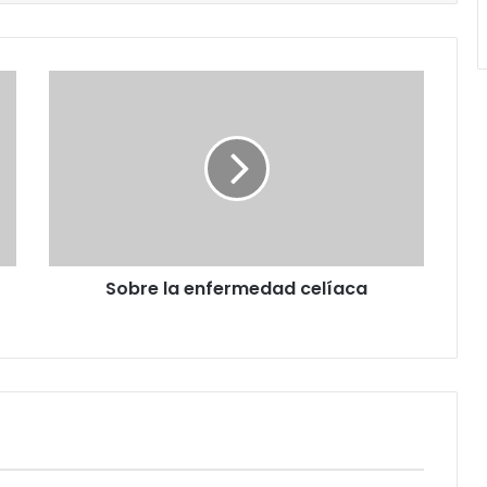
Sobre
la
enfermedad
celíaca
Sobre la enfermedad celíaca