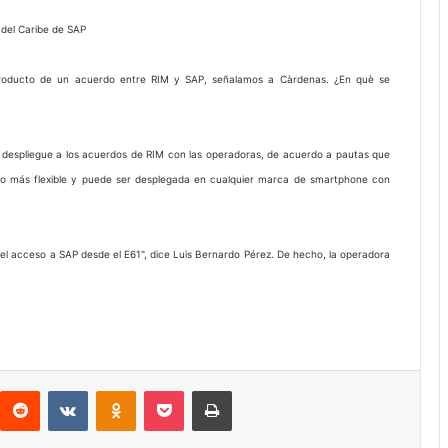
 del Caribe de SAP
 producto de un acuerdo entre RIM y SAP, señalamos a Càrdenas. ¿En què se
 despliegue a los acuerdos de RIM con las operadoras, de acuerdo a pautas que
ho más flexible y puede ser desplegada en cualquier marca de smartphone con
 del acceso a SAP desde el E61", dice Luis Bernardo Pérez. De hecho, la operadora
interest
Reddit
VKontakte
Odnoklassniki
Pocket
Imprimir