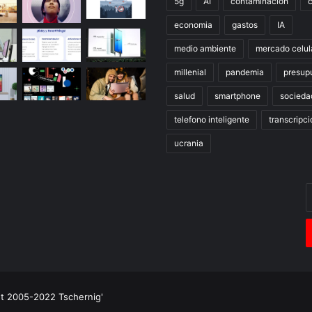
5g
AI
contaminacion
economia
gastos
IA
medio ambiente
mercado celul
millenial
pandemia
presup
salud
smartphone
socieda
telefono inteligente
transcripci
ucrania
E
t
c
e
ht 2005-2022 Tschernig'