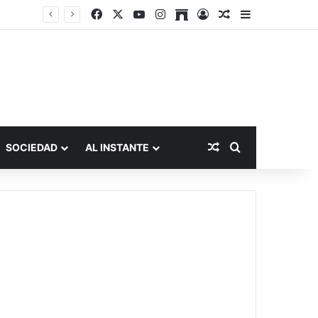
Facebook
X
YouTube
Instagram
Archive
Acceso
Publicación al a
Barra lateral
Publicación al aza
Buscar por
SOCIEDAD
AL INSTANTE