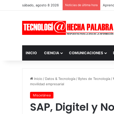
sábado, agosto 8 2026
Noticias de última hora
Aprendi
INICIO
CIENCIA
COMUNICACIONES
Inicio
/
Datos & Tecnología
/
Bytes de Tecnología
/
movilidad empresarial
Miscelánea
SAP, Digitel y 