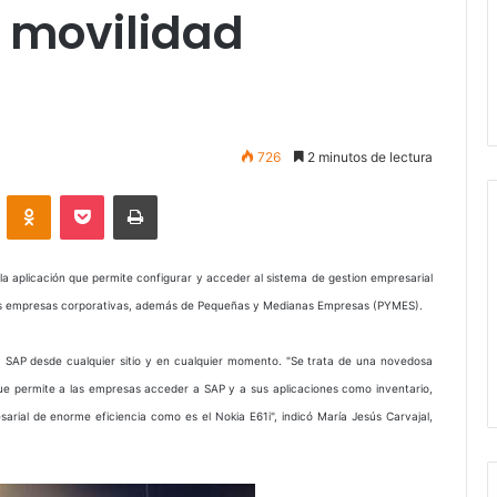
 movilidad
726
2 minutos de lectura
VKontakte
Odnoklassniki
Pocket
Imprimir
la aplicación que permite configurar y acceder al sistema de gestion empresarial
 a las empresas corporativas, además de Pequeñas y Medianas Empresas (PYMES).
 a SAP desde cualquier sitio y en cualquier momento. "Se trata de una novedosa
que permite a las empresas acceder a SAP y a sus aplicaciones como inventario,
rial de enorme eficiencia como es el Nokia E61i", indicó María Jesús Carvajal,