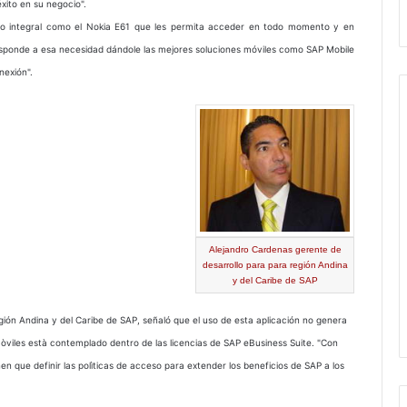
xito en su negocio".
tivo integral como el Nokia E61 que les permita acceder en todo momento y en
responde a esa necesidad dándole las mejores soluciones móviles como SAP Mobile
nexión".
Alejandro Cardenas gerente de
desarrollo para para región Andina
y del Caribe de SAP
gión Andina y del Caribe de SAP, señaló que el uso de esta aplicación no genera
mòviles està contemplado dentro de las licencias de SAP eBusiness Suite. "Con
en que definir las polìticas de acceso para extender los beneficios de SAP a los