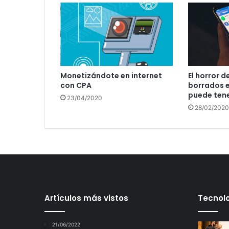
Monetizándote en internet
El horror d
con CPA
borrados e
puede tene
23/04/2020
28/02/2020
Artículos más vistos
Tecnolo
21/06/2022