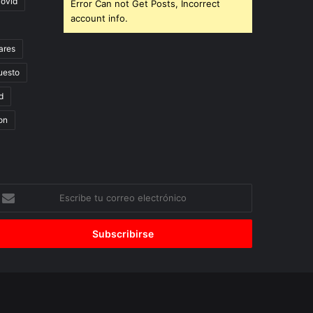
covid
Error Can not Get Posts, Incorrect
account info.
ares
uesto
d
on
scribe
u
orreo
lectrónico