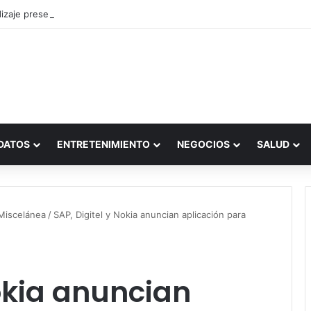
zaje presencial vs. por internet
DATOS
ENTRETENIMIENTO
NEGOCIOS
SALUD
Miscelánea
/
SAP, Digitel y Nokia anuncian aplicación para
Nokia anuncian