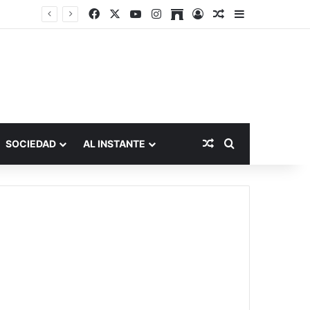
Facebook
X
YouTube
Instagram
Archive
Acceso
Publicación al a
Barra lateral
Publicación al aza
Buscar por
SOCIEDAD
AL INSTANTE