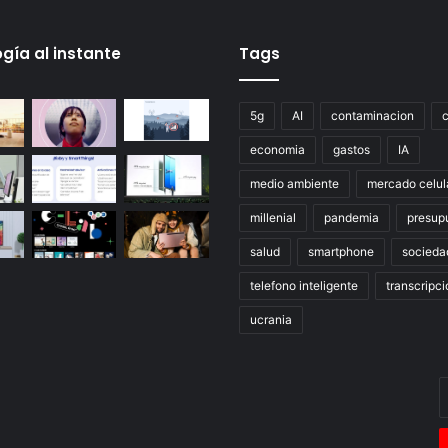
gía al instante
Tags
5g
AI
contaminacion
economia
gastos
IA
medio ambiente
mercado celul
millenial
pandemia
presup
salud
smartphone
socieda
telefono inteligente
transcripci
ucrania
E
t
c