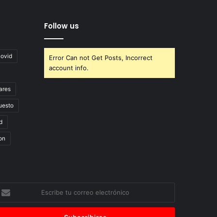
Follow us
covid
Error Can not Get Posts, Incorrect
account info.
ares
uesto
d
on
scribe
u
orreo