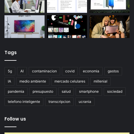
Tags
5g
AI
contaminacion
covid
economia
gastos
IA
medio ambiente
mercado celulares
millenial
pandemia
presupuesto
salud
smartphone
sociedad
telefono inteligente
transcripcion
ucrania
Follow us