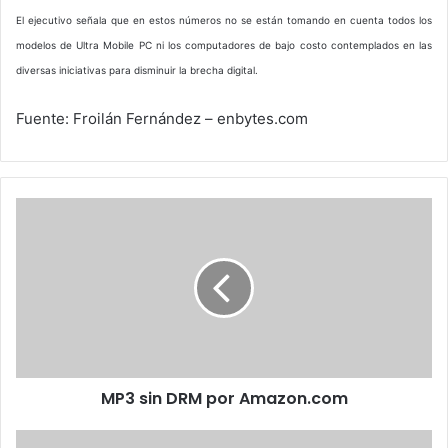
El ejecutivo señala que en estos números no se están tomando en cuenta todos los
modelos de Ultra Mobile PC ni los computadores de bajo costo contemplados en las
diversas iniciativas para disminuir la brecha digital.
Fuente: Froilán Fernández – enbytes.com
MP3
sin
DRM
por
Amazon.com
MP3 sin DRM por Amazon.com
Confirma