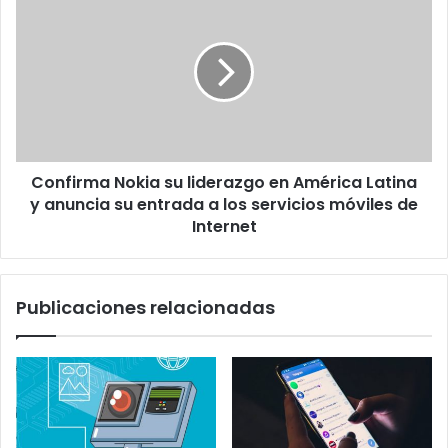
Nokia
su
liderazgo
en
América
Latina
y
anuncia
Confirma Nokia su liderazgo en América Latina
su
entrada
y anuncia su entrada a los servicios móviles de
a
Internet
los
servicios
móviles
Publicaciones relacionadas
de
Internet