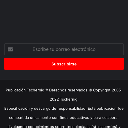
Escribe
tu
correo
electrónico
Publicación Tschernig ® Derechos reservados © Copyright 2005-
2022 Tschernig'
Especificación y descargo de responsabilidad: Esta publicación fue
compartida únicamente con fines educativos y para colaborar
divulgando conocimientos sobre tecnología. La(s) imagen(es) y