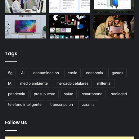
Tags
5g
AI
contaminacion
covid
economia
gastos
IA
medio ambiente
mercado celulares
millenial
pandemia
presupuesto
salud
smartphone
sociedad
telefono inteligente
transcripcion
ucrania
Follow us