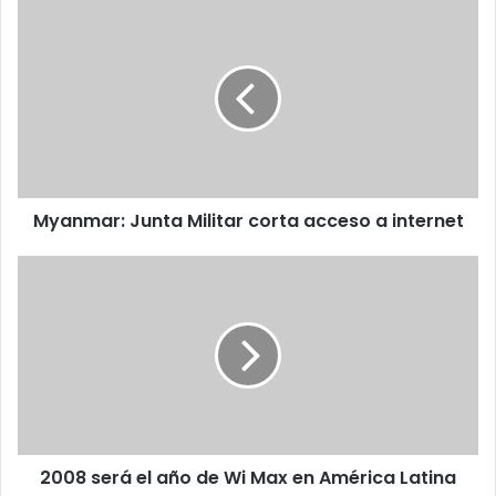
Myanmar:
Junta
Militar
corta
acceso
a
internet
Myanmar: Junta Militar corta acceso a internet
2008
será
el
año
de
Wi
Max
en
América
2008 será el año de Wi Max en América Latina
Latina