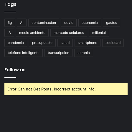
Tags
5g
AI
contaminacion
covid
economia
gastos
IA
medio ambiente
mercado celulares
millenial
pandemia
presupuesto
salud
smartphone
sociedad
telefono inteligente
transcripcion
ucrania
Follow us
Error Can not Get Posts, Incorrect account info.