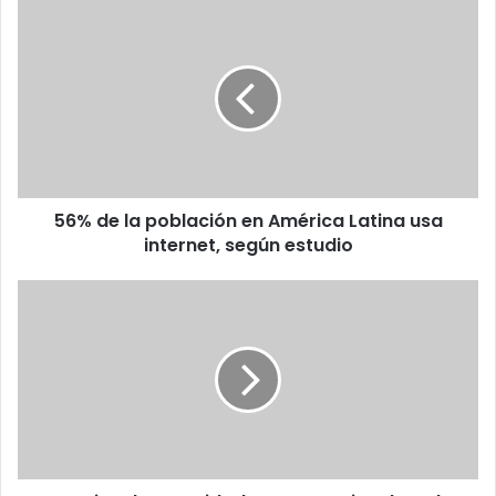
56%
de
la
población
en
América
Latina
usa
internet,
56% de la población en América Latina usa
según
estudio
internet, según estudio
Consejos
de
seguridad
para
usuarios
de
redes
sociales
y