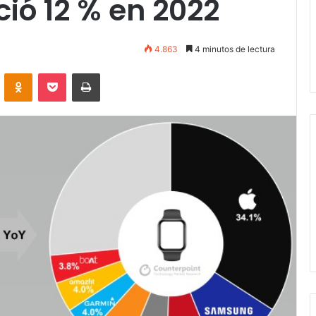
ció 12 % en 2022
4.863
4 minutos de lectura
VKontakte
Odnoklassniki
Pocket
Imprimir