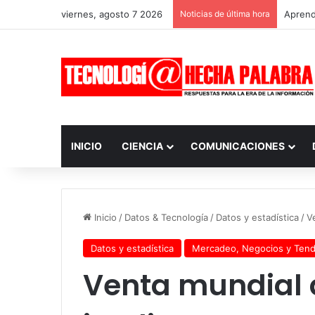
viernes, agosto 7 2026
Noticias de última hora
Aprendi
INICIO
CIENCIA
COMUNICACIONES
Inicio
/
Datos & Tecnología
/
Datos y estadística
/
V
Datos y estadística
Mercadeo, Negocios y Tend
Venta mundial d