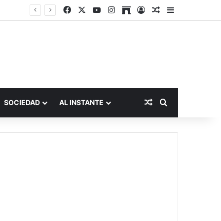
Facebook
X
YouTube
Instagram
Archive
Acceso
Publicación al a
Barra lateral
Publicación al aza
Buscar por
SOCIEDAD
AL INSTANTE