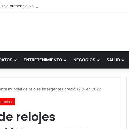
zaje presencial vs. por internet
DATOS
ENTRETENIMIENTO
NEGOCIOS
SALUD
enta mundial de relojes inteligentes creció 12 % en 2022
encias
e relojes