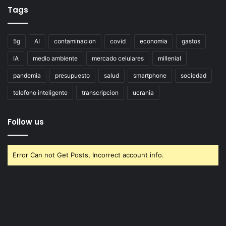
Tags
5g
AI
contaminacion
covid
economia
gastos
IA
medio ambiente
mercado celulares
millenial
pandemia
presupuesto
salud
smartphone
sociedad
telefono inteligente
transcripcion
ucrania
Follow us
Error Can not Get Posts, Incorrect account info.