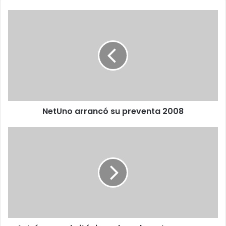
NetUno
arrancó
su
preventa
2008
NetUno arrancó su preventa 2008
Astrónomos
británicos
descubren
tres
nuevos
planetas