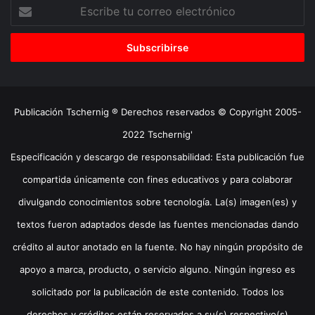
Escribe
tu
correo
electrónico
Publicación Tschernig ® Derechos reservados © Copyright 2005-
2022 Tschernig'
Especificación y descargo de responsabilidad: Esta publicación fue
compartida únicamente con fines educativos y para colaborar
divulgando conocimientos sobre tecnología. La(s) imagen(es) y
textos fueron adaptados desde las fuentes mencionadas dando
crédito al autor anotado en la fuente. No hay ningún propósito de
apoyo a marca, producto, o servicio alguno. Ningún ingreso es
solicitado por la publicación de este contenido. Todos los
derechos y créditos están reservados a su(s) respectivo(s)