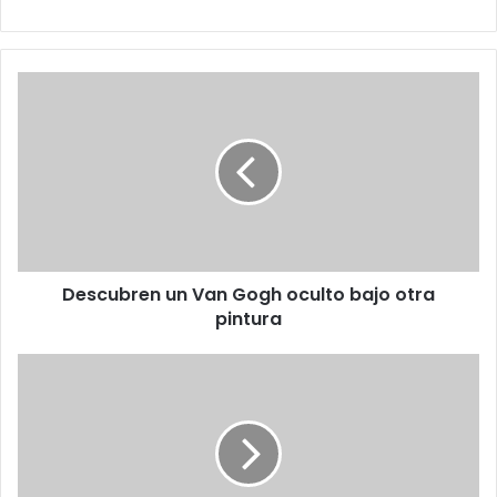
Descubren
un
Van
Gogh
oculto
bajo
otra
pintura
Descubren un Van Gogh oculto bajo otra
pintura
Se
fue
web
1.0,
se
va