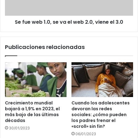
el
web
2.0,
Se fue web 1.0, se va el web 2.0, viene el 3.0
viene
el
3.0
Publicaciones relacionadas
Crecimiento mundial
Cuando los adolescentes
bajará a 1,9% en 2023, el
devoran las redes
más bajo de las últimas
sociales: ¿cómo pueden
décadas
los padres frenar el
«scroll» sin fin?
30/01/2023
06/01/2023