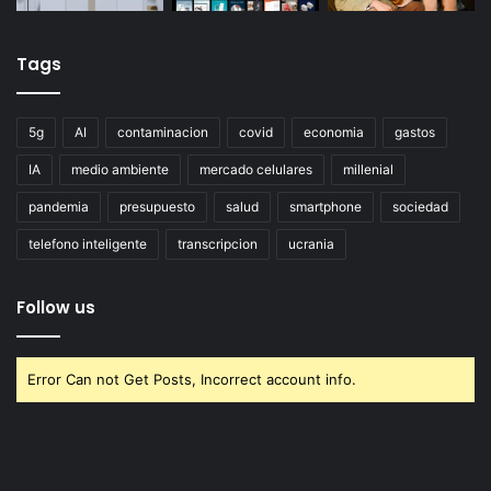
Tags
5g
AI
contaminacion
covid
economia
gastos
IA
medio ambiente
mercado celulares
millenial
pandemia
presupuesto
salud
smartphone
sociedad
telefono inteligente
transcripcion
ucrania
Follow us
Error Can not Get Posts, Incorrect account info.