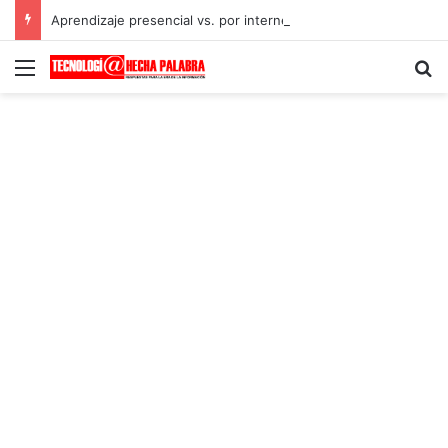
Aprendizaje presencial vs. por internet
Menú
B