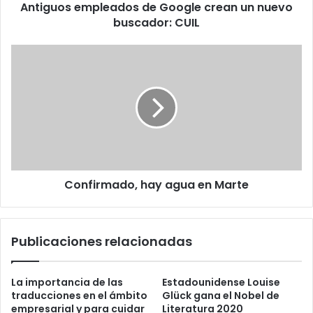
Antiguos empleados de Google crean un nuevo
buscador: CUIL
Confirmado,
hay
agua
en
Marte
Confirmado, hay agua en Marte
Publicaciones relacionadas
La importancia de las
Estadounidense Louise
traducciones en el ámbito
Glück gana el Nobel de
empresarial y para cuidar
Literatura 2020