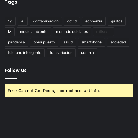
Tags
5g
AI
contaminacion
covid
economia
gastos
IA
medio ambiente
mercado celulares
millenial
pandemia
presupuesto
salud
smartphone
sociedad
telefono inteligente
transcripcion
ucrania
Follow us
Error Can not Get Posts, Incorrect account info.