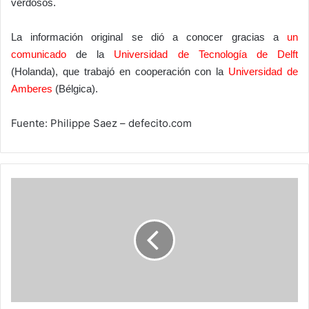
verdosos.
La información original se dió a conocer gracias a
un
comunicado
de la
Universidad de Tecnología de Delft
(Holanda), que trabajó en cooperación con la
Universidad de
Amberes
(Bélgica).
Fuente: Philippe Saez – defecito.com
Antiguos
empleados
de
Google
crean
un
nuevo
buscador:
CUIL