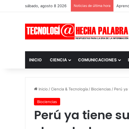
sábado, agosto 8 2026
Noticias de última hora
Aprendi
INICIO
CIENCIA
COMUNICACIONES
Inicio
/
Ciencia & Tecnología
/
Biociencias
/
Perú ya 
Biociencias
Perú ya tiene s