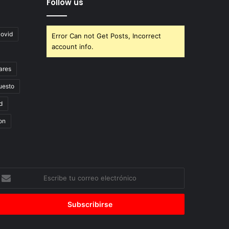
Follow us
covid
Error Can not Get Posts, Incorrect
account info.
ares
uesto
d
on
scribe
u
orreo
lectrónico