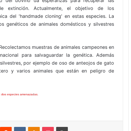
nto del bovino da esperanzas para recuperar las
e extinción. Actualmente, el objetivo de los
nica del 'handmade cloning' en estas especies. La
s genéticos de animales domésticos y silvestres
. Recolectamos muestras de animales campeones en
 nacional para salvaguardar la genética. Además
ilvestres, por ejemplo de oso de anteojos de gato
stero y varios animales que están en peligro de
vez dos especies amenazadas
.
interest
Reddit
VKontakte
Odnoklassniki
Pocket
Imprimir