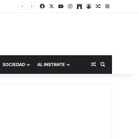
Facebook
X
YouTube
Instagram
Archive
Acceso
Publicación al a
Barra lateral
Publicación al aza
Buscar por
SOCIEDAD
AL INSTANTE