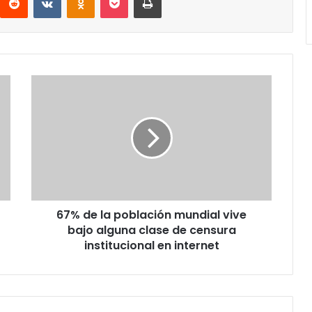
67%
de
la
población
mundial
vive
bajo
alguna
clase
67% de la población mundial vive
de
censura
bajo alguna clase de censura
institucional
institucional en internet
en
internet