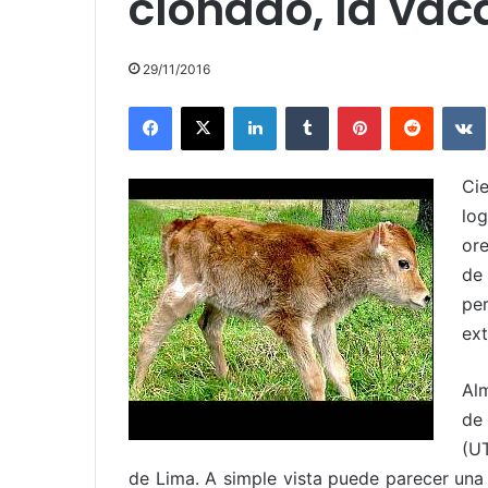
clonado, la vac
29/11/2016
Facebook
X
LinkedIn
Tumblr
Pinterest
Reddit
Ci
log
ore
de
pe
ext
Alm
de
(U
de Lima. A simple vista puede parecer una