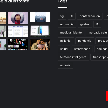
gía al instante
Tags
5g
AI
contaminacion
economia
gastos
IA
medio ambiente
mercado celul
millenial
pandemia
presup
salud
smartphone
socieda
telefono inteligente
transcripci
ucrania
E
t
c
e