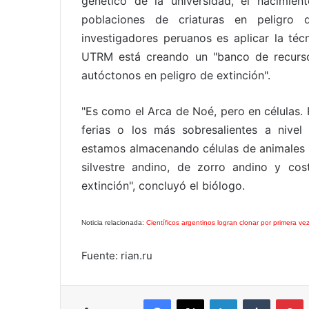
genético de la universidad, el nacimie
poblaciones de criaturas en peligro d
investigadores peruanos es aplicar la téc
UTRM está creando un "banco de recurso
autóctonos en peligro de extinción".
"Es como el Arca de Noé, pero en células
ferias o los más sobresalientes a nivel
estamos almacenando células de animales s
silvestre andino, de zorro andino y co
extinción", concluyó el biólogo.
Noticia relacionada:
Científicos argentinos logran clonar por primera 
Fuente: rian.ru
Facebook
X
LinkedIn
Tumblr
P