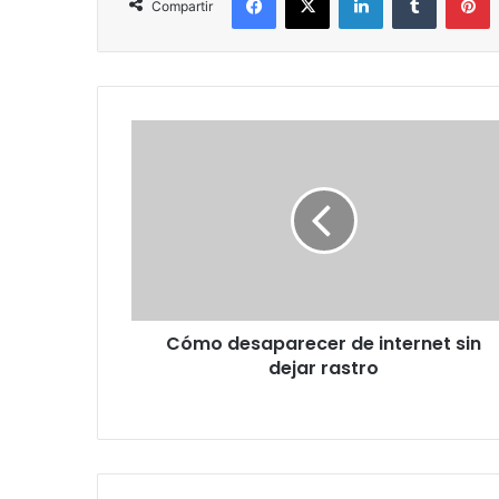
Compartir
Cómo
desaparecer
de
internet
sin
dejar
rastro
Cómo desaparecer de internet sin
dejar rastro