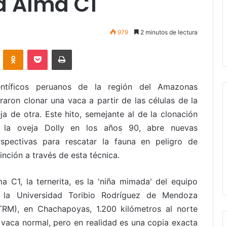
a Alma C1
979
2 minutos de lectura
VKontakte
Odnoklassniki
Pocket
Imprimir
entíficos peruanos de la región del Amazonas
raron clonar una vaca a partir de las células de la
ja de otra. Este hito, semejante al de la clonación
 la oveja Dolly en los años 90, abre nuevas
rspectivas para rescatar la fauna en peligro de
inción a través de esta técnica.
a C1, la ternerita, es la 'niña mimada' del equipo
 la Universidad Toribio Rodríguez de Mendoza
TRM), en Chachapoyas, 1.200 kilómetros al norte
 vaca normal, pero en realidad es una copia exacta