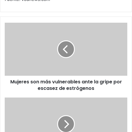
Mujeres
son
más
vulnerables
ante
la
gripe
por
escasez
Mujeres son más vulnerables ante la gripe por
de
estrógenos
escasez de estrógenos
Película
de
polímero
convierte
en
panel