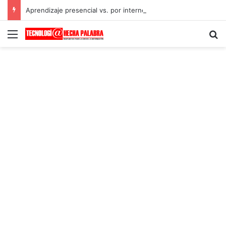
Aprendizaje presencial vs. por internet
Menú
B