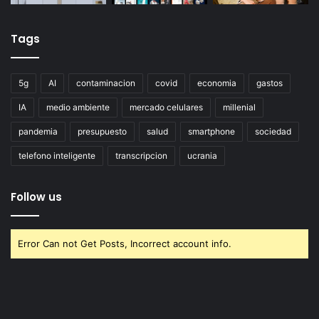
Tags
5g
AI
contaminacion
covid
economia
gastos
IA
medio ambiente
mercado celulares
millenial
pandemia
presupuesto
salud
smartphone
sociedad
telefono inteligente
transcripcion
ucrania
Follow us
Error Can not Get Posts, Incorrect account info.