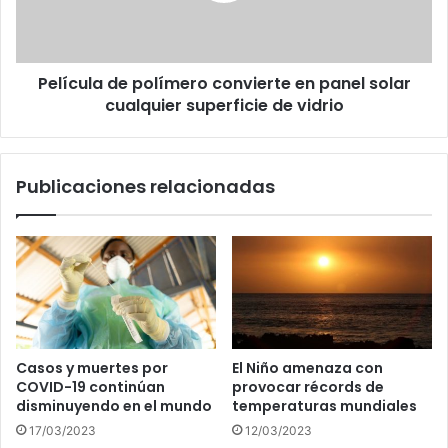
solar
cualquier
superficie
Película de polímero convierte en panel solar
de
vidrio
cualquier superficie de vidrio
Publicaciones relacionadas
Casos y muertes por
El Niño amenaza con
COVID-19 continúan
provocar récords de
disminuyendo en el mundo
temperaturas mundiales
17/03/2023
12/03/2023