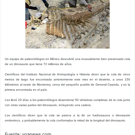
Un equipo de paleontólogos en México descubrió una inusualmente bien preservada cola
de un dinosaurio que tiene 72 millones de años.
Científicos del Instituto Nacional de Antropología e Historia dicen que la cola de cinco
metros de largo fue encontrada anteriormente este mes en el desierto, a unos 150
kilómetros al oeste de Monterrey, cerca del pequeño pueblo de General Cepeda, y es la
primera encontrada en el país.
Les llevó 20 días a los paleontólogos desenterrar 50 vértebras completas de la cola junto
con otras varias partes del dinosaurio, incluyendo una cadera.
Los científicos dicen que la cola se parece a la de un hadrosaurus o dinosaurio
ornitorrinco, y probablemente la cola conformaba la mitad de la longitud del dinosaurio.
Fuente: voanews.com