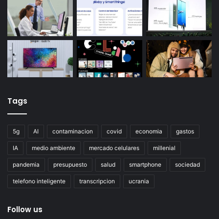
Tags
5g
AI
contaminacion
covid
economia
gastos
IA
medio ambiente
mercado celulares
millenial
pandemia
presupuesto
salud
smartphone
sociedad
telefono inteligente
transcripcion
ucrania
Follow us