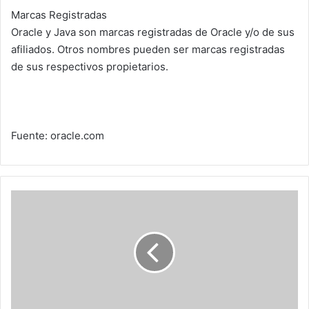
Marcas Registradas
Oracle y Java son marcas registradas de Oracle y/o de sus
afiliados. Otros nombres pueden ser marcas registradas
de sus respectivos propietarios.
Fuente: oracle.com
Jóvenes
con
talentos
excepcionales
visitaron
el
Centro
Tecnológico