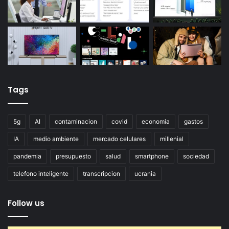
Tags
5g
AI
contaminacion
covid
economia
gastos
IA
medio ambiente
mercado celulares
millenial
pandemia
presupuesto
salud
smartphone
sociedad
telefono inteligente
transcripcion
ucrania
Follow us