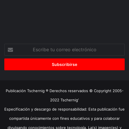
Escribe
tu
correo
electrónico
Publicación Tschernig ® Derechos reservados © Copyright 2005-
2022 Tschernig'
Especificación y descargo de responsabilidad: Esta publicación fue
compartida únicamente con fines educativos y para colaborar
divulgando conocimientos sobre tecnología. La(s) imagen(es) y