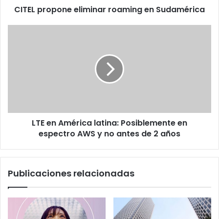
CITEL propone eliminar roaming en Sudamérica
LTE
en
América
latina:
Posiblemente
en
espectro
AWS
y
LTE en América latina: Posiblemente en
no
antes
espectro AWS y no antes de 2 años
de
2
años
Publicaciones relacionadas