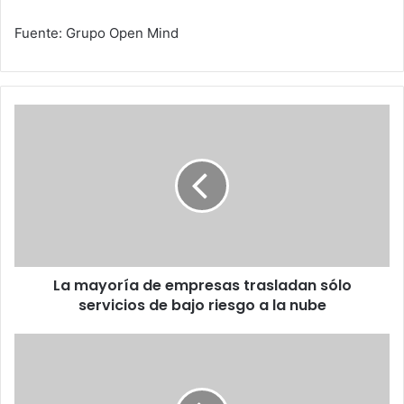
Fuente: Grupo Open Mind
La
mayoría
de
empresas
trasladan
sólo
servicios
de
bajo
La mayoría de empresas trasladan sólo
riesgo
a
servicios de bajo riesgo a la nube
la
nube
Un
nuevo
tipo
de