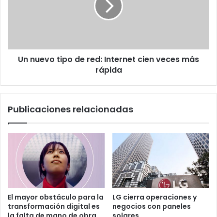
red:
Internet
cien
veces
más
Un nuevo tipo de red: Internet cien veces más
rápida
rápida
Publicaciones relacionadas
El mayor obstáculo para la
LG cierra operaciones y
transformación digital es
negocios con paneles
la falta de mano de obra
solares