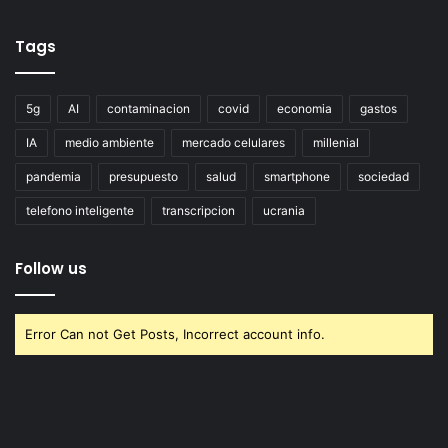
Tags
5g
AI
contaminacion
covid
economia
gastos
IA
medio ambiente
mercado celulares
millenial
pandemia
presupuesto
salud
smartphone
sociedad
telefono inteligente
transcripcion
ucrania
Follow us
Error Can not Get Posts, Incorrect account info.