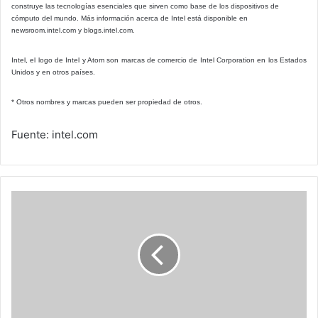
construye las tecnologías esenciales que sirven como base de los dispositivos de
cómputo del mundo. Más información acerca de Intel está disponible en
newsroom.intel.com y blogs.intel.com.
Intel, el logo de Intel y Atom son marcas de comercio de Intel Corporation en los Estados
Unidos y en otros países.
* Otros nombres y marcas pueden ser propiedad de otros.
Fuente: intel.com
Cardiología
pediátrica,
preguntas
y
respuestas