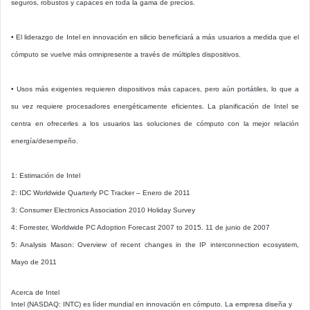
seguros, robustos y capaces en toda la gama de precios.
• El liderazgo de Intel en innovación en silicio beneficiará a más usuarios a medida que el
cómputo se vuelve más omnipresente a través de múltiples dispositivos.
• Usos más exigentes requieren dispositivos más capaces, pero aún portátiles, lo que a
su vez requiere procesadores energéticamente eficientes. La planificación de Intel se
centra en ofrecerles a los usuarios las soluciones de cómputo con la mejor relación
energía/desempeño.
1: Estimación de Intel
2: IDC Worldwide Quarterly PC Tracker – Enero de 2011
3: Consumer Electronics Association 2010 Holiday Survey
4: Forrester, Worldwide PC Adoption Forecast 2007 to 2015. 11 de junio de 2007
5: Analysis Mason: Overview of recent changes in the IP interconnection ecosystem,
Mayo de 2011
Acerca de Intel
Intel (NASDAQ: INTC) es líder mundial en innovación en cómputo. La empresa diseña y