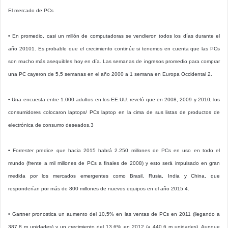
El mercado de PCs
• En promedio, casi un millón de computadoras se vendieron todos los días durante el
año 20101. Es probable que el crecimiento continúe si tenemos en cuenta que las PCs
son mucho más asequibles hoy en día. Las semanas de ingresos promedio para comprar
una PC cayeron de 5,5 semanas en el año 2000 a 1 semana en Europa Occidental 2.
• Una encuesta entre 1.000 adultos en los EE.UU. reveló que en 2008, 2009 y 2010, los
consumidores colocaron laptops/ PCs laptop en la cima de sus listas de productos de
electrónica de consumo deseados.3
• Forrester predice que hacia 2015 habrá 2.250 millones de PCs en uso en todo el
mundo (frente a mil millones de PCs a finales de 2008) y esto será impulsado en gran
medida por los mercados emergentes como Brasil, Rusia, India y China, que
responderían por más de 800 millones de nuevos equipos en el año 2015 4.
• Gartner pronostica un aumento del 10,5% en las ventas de PCs en 2011 (llegando a
387,8 m unidades) y un crecimiento del 13,6% en 2012 (a 440,6 m unidades). Aunque