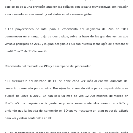
esto se debe a una previsión anterior, las señales son todavía muy positivas con relación
a un mercado en crecimiento y saludable en el escenario global.
• Las proyecciones de Intel para el crecimiento del segmento de PCs en 2011
permanecen en el rango bajo de dos dígitos, sobre la base de las grandes ventas que
vimos a principios de 2011 y la gran acogida a PCs con nuestra tecnología de procesador
Intel® Core™ de 2ª Generación.
Crecimiento del mercado de PCs y desempeño del procesador
• El crecimiento del mercado de PC se debe cada vez más al enorme aumento del
contenido generado por usuarios. Por ejemplo, el uso de sitios para compartir videos se
duplicó de 2006 a 2010. En tan solo un mes se ven 12.000 millones de videos en
YouTube5. La mayoría de la gente ve y sube estos contenidos usando sus PCs y
entiende que la llegada del contenido en 3D vuelve necesario un gran poder de cálculo
para ver y editar contenidos en 3D.
• Los recientemente lanzados procesadores Intel® Core™ de 2ª Generación están