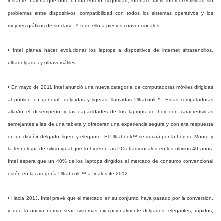
instante, batería que dure un día entero, seguridad, interface táctil, interconectividad sin
problemas entre dispositivos, compatibilidad con todos los sistemas operativos y los
mejores gráficos de su clase. Y todo ello a precios convencionales.
• Intel planea hacer evolucionar los laptops a dispositivos de internet ultrasencillos,
ultradelgados y ultraversátiles.
• En mayo de 2011 Intel anunció una nueva categoría de computadoras móviles dirigidas
al público en general, delgadas y ligeras, llamadas Ultrabook™. Estas computadoras
aliarán el desempeño y las capacidades de los laptops de hoy con características
semejantes a las de una tableta y ofrecerán una experiencia segura y con alta respuesta
en un diseño delgado, ligero y elegante. El Ultrabook™ se guiará por la Ley de Moore y
la tecnología de silicio igual que lo hicieron las PCs tradicionales en los últimos 40 años.
Intel espera que un 40% de los laptops dirigidos al mercado de consumo convencional
estén en la categoría Ultrabook ™ a finales de 2012.
• Hacia 2013, Intel prevé que el mercado en su conjunto haya pasado por la conversión,
y que la nueva norma sean sistemas excepcionalmente delgados, elegantes, rápidos,