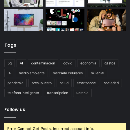
Tags
5g
AI
contaminacion
covid
economia
gastos
IA
medio ambiente
mercado celulares
millenial
pandemia
presupuesto
salud
smartphone
sociedad
telefono inteligente
transcripcion
ucrania
Follow us
Error Can not Get Posts, Incorrect account info.