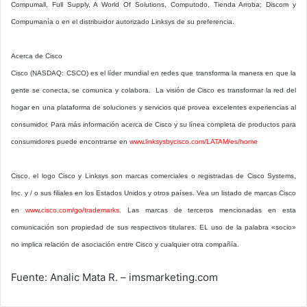
Compumall, Full Supply, A World Of Solutions, Computodo, Tienda Arroba; Discom y
Compumanía o en el distribuidor autorizado Linksys de su preferencia.
Acerca de Cisco
Cisco (NASDAQ: CSCO) es el líder mundial en redes que transforma la manera en que la
gente se conecta, se comunica y colabora. La visión de Cisco es transformar la red del
hogar en una plataforma de soluciones y servicios que provea excelentes experiencias al
consumidor. Para más información acerca de Cisco y su línea completa de productos para
consumidores puede encontrarse en
www.linksysbycisco.com/LATAM/es/home
Cisco, el logo Cisco y Linksys son marcas comerciales o registradas de Cisco Systems,
Inc. y / o sus filiales en los Estados Unidos y otros países. Vea un listado de marcas Cisco
en
www.cisco.com/go/trademarks
. Las marcas de terceros mencionadas en esta
comunicación son propiedad de sus respectivos titulares. EL uso de la palabra «socio»
no implica relación de asociación entre Cisco y cualquier otra compañía.
Fuente: Analic Mata R. – imsmarketing.com