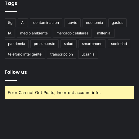
Tags
5g
AI
contaminacion
covid
economia
gastos
IA
medio ambiente
mercado celulares
millenial
pandemia
presupuesto
salud
smartphone
sociedad
telefono inteligente
transcripcion
ucrania
Follow us
Error Can not Get Posts, Incorrect account info.