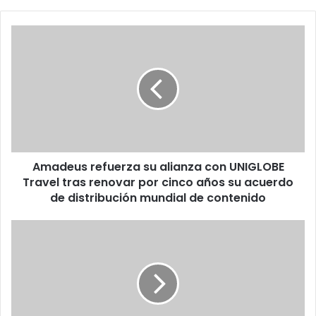
Amadeus
refuerza
su
alianza
con
UNIGLOBE
Travel
tras
renovar
Amadeus refuerza su alianza con UNIGLOBE
por
cinco
Travel tras renovar por cinco años su acuerdo
años
de distribución mundial de contenido
su
acuerdo
NegocioPyME
de
organiza
distribución
"Foro
mundial
Emprendimiento
de
y
contenido
Desarrollo
Sustentable: