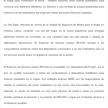
el hogar para «extender» la señal. También funciona como puente inalámbrico para
conectar una impresora alámbrica, un televisor o una consola de juegos preparados para
Internet a la red inalámbrica del hogar por medio del puerto Ethernet integrado.
Liz Van Dyke, directora de ventas de la Unidad de Negocios de Redes para el Hogar en
América Latina, comentó: «La red del hogar es la nueva plataforma para entregar
diferentes fuentes de contenido, en una cantidad cada vez más grande y variada de
dispositivos electrónicos. El Extensor de Alcance Linksys RE1000 permite a los
consumidores mantener todos sus dispositivos conectados a su red inalámbrica aún en
los rincones donde antes no llegaba la cobertura de la señal».
El Extensor de Alcance Linksys RE1000 es compatible con dispositivos Wi-Fi b/g/n, por lo
que es posible conectarlo a todas las computadoras y dispositivos habilitados para
Internet instalados en el hogar. Sus múltiples antenas MIMO son las responsables de
ampliar la cobertura del router inalámbrico en las zonas más inaccesibles de la casa.
Además, la opción de instalarlo en una toma eléctrica de pared o sobre un escritorio
permite optimizar la ubicación y la posición del RE1000 y lograr así el máximo alcance y
rendimiento posibles.