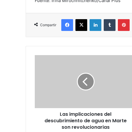
Fuente: Irina Mirochnitchenko/Canal Plus
Facebook
X
LinkedIn
Tumblr
P
Compartir
Las
implicaciones
del
descubrimiento
de
agua
en
Marte
son
Las implicaciones del
revolucionarias
descubrimiento de agua en Marte
son revolucionarias