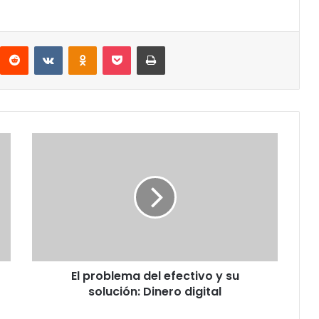
interest
Reddit
VKontakte
Odnoklassniki
Pocket
Imprimir
El
problema
del
efectivo
y
su
solución:
Dinero
digital
El problema del efectivo y su
solución: Dinero digital