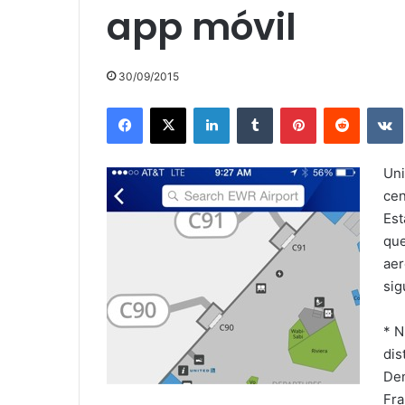
app móvil
30/09/2015
Facebook
X
LinkedIn
Tumblr
Pinterest
Reddit
Uni
cen
Est
que
aer
sig
* N
dis
Den
Fra