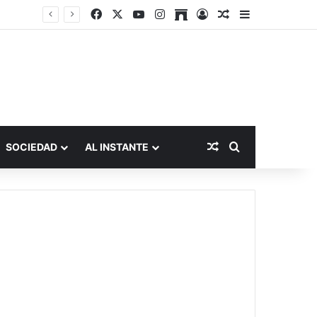
Facebook
X
YouTube
Instagram
Archive
Acceso
Publicación al a
Barra lateral
Publicación al aza
Buscar por
SOCIEDAD
AL INSTANTE