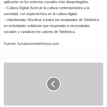
aplicarlas en los entornos sociales más desprotegidos.
– Cultura Digital: Acercar la cultura contemporánea a la
sociedad, con especial foco en la cultura digital.
– Voluntariado: Movilizar a todos los empleados de Telefónica
en actividades solidarias que respondan a necesidades
sociales y canalicen los valores de Telefónica.
Fuente: fundaciontelefonica.com
Gane
participando
en
el
Concurso
de
Minificción
Zetta