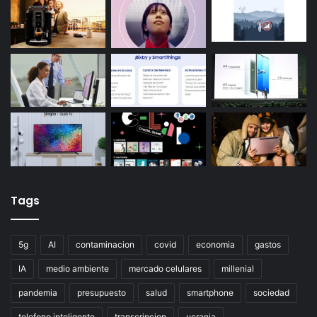
Tags
5g
AI
contaminacion
covid
economia
gastos
IA
medio ambiente
mercado celulares
millenial
pandemia
presupuesto
salud
smartphone
sociedad
telefono inteligente
transcripcion
ucrania