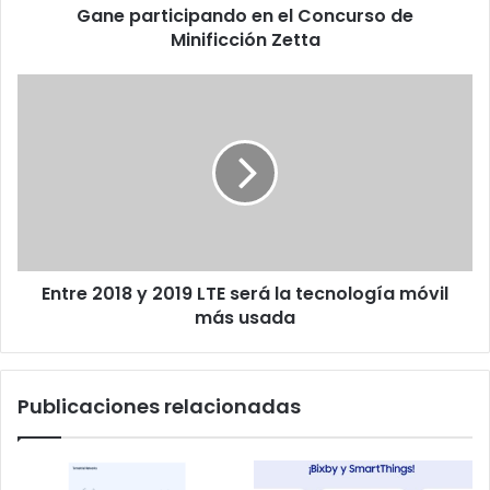
Gane participando en el Concurso de
Minificción Zetta
Entre
2018
y
2019
LTE
será
la
tecnología
móvil
Entre 2018 y 2019 LTE será la tecnología móvil
más
usada
más usada
Publicaciones relacionadas