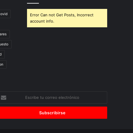
covid
Error Can not Get Posts, Incorrect
account info.
ares
uesto
d
on
scribe
u
orreo
lectrónico