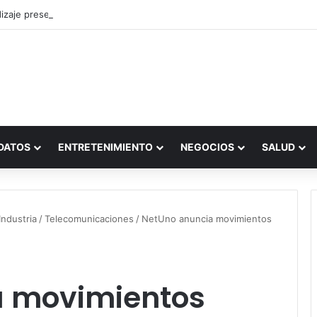
zaje presencial vs. por internet
DATOS
ENTRETENIMIENTO
NEGOCIOS
SALUD
ndustria
/
Telecomunicaciones
/
NetUno anuncia movimientos
a movimientos