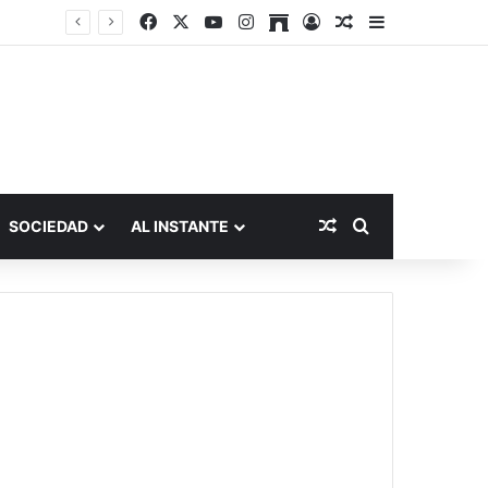
Facebook
X
YouTube
Instagram
Archive
Acceso
Publicación al a
Barra lateral
Publicación al aza
Buscar por
SOCIEDAD
AL INSTANTE