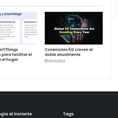
artThings
Conexiones 5G crecen al
para facilitar el
doble anualmente
n el hogar
25/10/2022
gía al instante
Tags