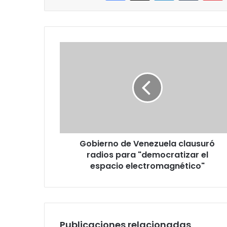
Gobierno
de
Venezuela
clausuró
radios
para
"democratizar
el
espacio
Gobierno de Venezuela clausuró
electromagnético"
radios para "democratizar el
espacio electromagnético"
Publicaciones relacionadas