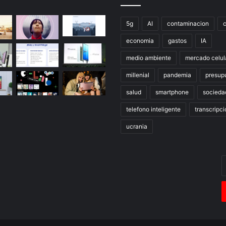
5g
AI
contaminacion
economia
gastos
IA
medio ambiente
mercado celul
millenial
pandemia
presup
salud
smartphone
socieda
telefono inteligente
transcripci
ucrania
E
t
c
e