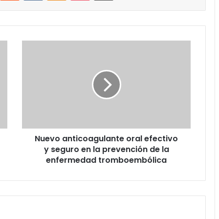
Nuevo
anticoagulante
oral
efectivo
y
seguro
en
la
prevención
Nuevo anticoagulante oral efectivo
de
la
y seguro en la prevención de la
enfermedad
enfermedad tromboembólica
tromboembólica