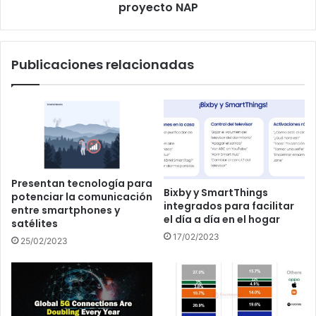
proyecto
proyecto NAP
NAP
Publicaciones relacionadas
Presentan tecnología para
Bixby y SmartThings
potenciar la comunicación
integrados para facilitar
entre smartphones y
el día a día en el hogar
satélites
17/02/2023
25/02/2023