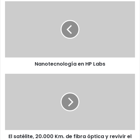
Nanotecnología
en
HP
Labs
Nanotecnología en HP Labs
El
satélite,
20.000
Km.
de
fibra
óptica
y
revivir
El satélite, 20.000 Km. de fibra óptica y revivir el
el