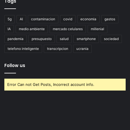
Tags
5g
AI
contaminacion
covid
economia
gastos
IA
medio ambiente
mercado celulares
millenial
pandemia
presupuesto
salud
smartphone
sociedad
telefono inteligente
transcripcion
ucrania
Follow us
Error Can not Get Posts, Incorrect account info.