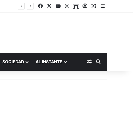
Facebook
X
YouTube
Instagram
Archive
Acceso
Publicación al a
Barra lateral
Publicación al aza
Buscar por
SOCIEDAD
AL INSTANTE