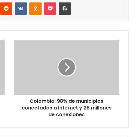
interest
Reddit
VKontakte
Odnoklassniki
Pocket
Imprimir
Colombia:
98%
de
municipios
conectados
a
Internet
y
28
Colombia: 98% de municipios
millones
de
conectados a Internet y 28 millones
conexiones
de conexiones