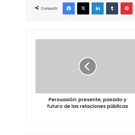
Facebook
X
LinkedIn
Tumblr
P
Compartir
Persuasión:
presente,
pasado
y
futuro
de
las
relaciones
públicas
Persuasión: presente, pasado y
futuro de las relaciones públicas