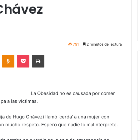
 Chávez
791
2 minutos de lectura
VKontakte
Odnoklassniki
Pocket
Imprimir
La Obesidad no es causada por comer
pa a las víctimas.
ja de Hugo Chávez) llamó 'cerda' a una mujer con
con mucho respeto. Espero que nadie lo malinterprete.