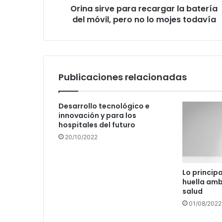
Orina sirve para recargar la batería
no
lo
del móvil, pero no lo mojes todavía
mojes
todavía
Publicaciones relacionadas
Desarrollo tecnológico e
innovación y para los
hospitales del futuro
20/10/2022
Lo principa
huella amb
salud
01/08/2022