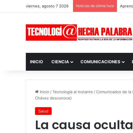
viernes, agosto 7 2026
Noticias de última hora
Aprendi
INICIO
CIENCIA
COMUNICACIONES
Inicio
/
Tecnología al Instante
/
Comunicados de la I
Chávez desconoce)
Salud
La causa oculta