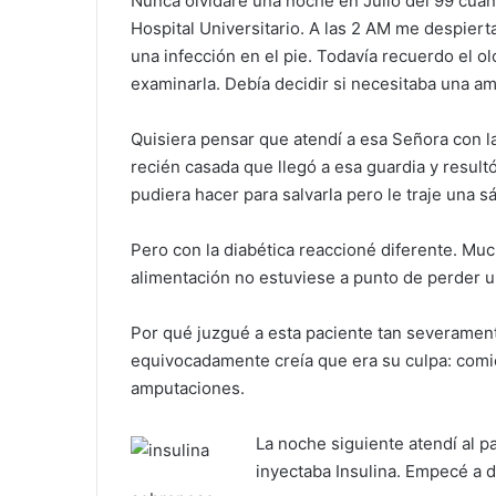
Nunca olvidaré una noche en Julio del 99 cuan
Hospital Universitario. A las 2 AM me despiert
una infección en el pie. Todavía recuerdo el ol
examinarla. Debía decidir si necesitaba una a
Quisiera pensar que atendí a esa Señora con 
recién casada que llegó a esa guardia y resul
pudiera hacer para salvarla pero le traje una s
Pero con la diabética reaccioné diferente. Muc
alimentación no estuviese a punto de perder 
Por qué juzgué a esta paciente tan severament
equivocadamente creía que era su culpa: comi
amputaciones.
La noche siguiente atendí al p
inyectaba Insulina. Empecé a d