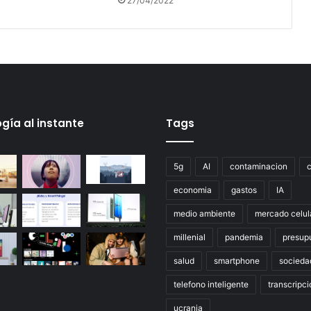
27/04/2022
gía al instante
Tags
5g
AI
contaminacion
economia
gastos
IA
medio ambiente
mercado celul
millenial
pandemia
presup
salud
smartphone
socieda
telefono inteligente
transcripci
ucrania