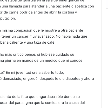
do estaba de guardia en la sala de emergencia del
a una llamada para atender a una paciente diabética con
or de carne podrida antes de abrir la cortina y
mputación.
la misma compasión que le mostré a otra paciente
tó tener un cáncer muy avanzado. No había nada que
ábana caliente y una taza de café.
ho más crítico pensé: si hubiese cuidado su
una pierna en manos de un médico que ni conoce.
e? En mi juventud creía saberlo todo,
ó demasiado, engordó, después le dio diabetes y ahora
aciente de la foto que engordaba sólo donde se
udar del paradigma que la comida era la causa del