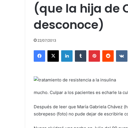
(que la hija de
desconoce)
22/07/2013
Facebook
X
LinkedIn
Tumblr
Pinterest
Reddit
mucho. Culpar a los pacientes es echarle la cul
Después de leer que María Gabriela Chávez (hi
sobrepeso (foto) no pude dejar de escribirle 