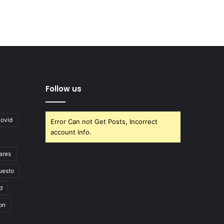
Follow us
covid
Error Can not Get Posts, Incorrect
account info.
ares
uesto
d
on