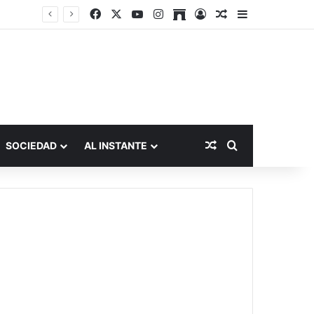
Facebook
X
YouTube
Instagram
Archive
Acceso
Publicación al a
Barra lateral
Publicación al aza
Buscar por
SOCIEDAD
AL INSTANTE