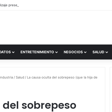
zaje presencial vs. por internet
DATOS
ENTRETENIMIENTO
NEGOCIOS
SALUD
ndustria
/
Salud
/
La causa oculta del sobrepeso (que la hija de
 del sobrepeso