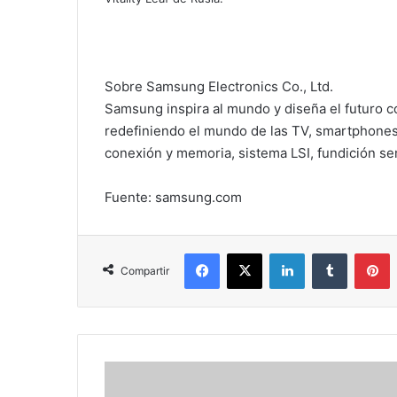
Sobre Samsung Electronics Co., Ltd.
Samsung inspira al mundo y diseña el futuro c
redefiniendo el mundo de las TV, smartphones,
conexión y memoria, sistema LSI, fundición s
Fuente: samsung.com
Facebook
X
LinkedIn
Tumblr
P
Compartir
Medicina
alternativa;