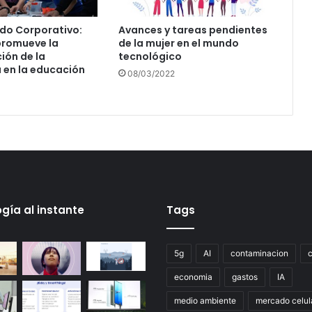
do Corporativo:
Avances y tareas pendientes
romueve la
de la mujer en el mundo
ión de la
tecnológico
 en la educación
08/03/2022
gía al instante
Tags
5g
AI
contaminacion
economia
gastos
IA
medio ambiente
mercado celul