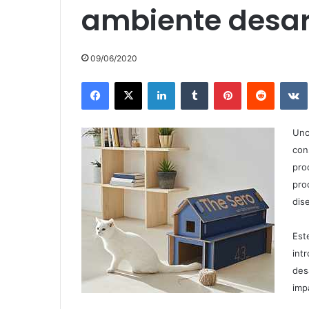
ambiente desa
09/06/2020
Facebook
X
LinkedIn
Tumblr
Pinterest
Reddit
Uno
con
pro
pro
dis
Est
int
des
imp