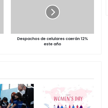
celulares
caerán
12%
este
año
Despachos de celulares caerán 12%
este año