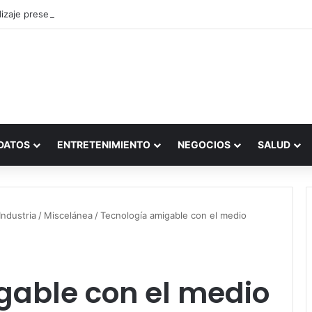
zaje presencial vs. por internet
DATOS
ENTRETENIMIENTO
NEGOCIOS
SALUD
ndustria
/
Miscelánea
/
Tecnología amigable con el medio
gable con el medio