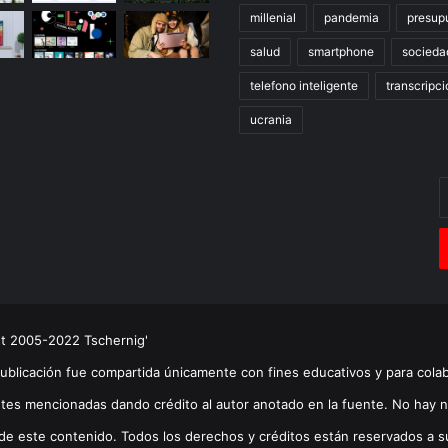
millenial
pandemia
presup
salud
smartphone
socieda
telefono inteligente
transcripci
ucrania
E
t
c
e
ht 2005-2022 Tschernig'
publicación fue compartida únicamente con fines educativos y para cola
tes mencionadas dando crédito al autor anotado en la fuente. No hay n
de este contenido. Todos los derechos y créditos están reservados a su(s