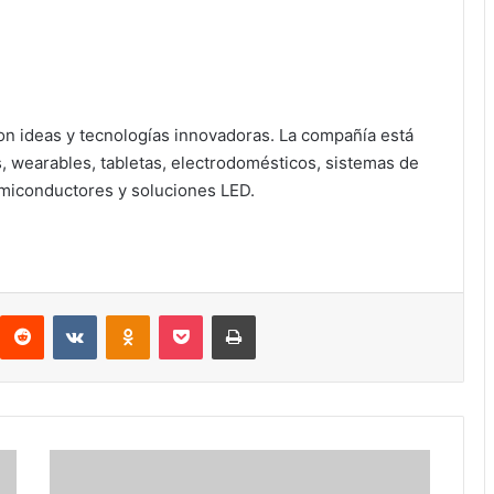
on ideas y tecnologías innovadoras. La compañía está
 wearables, tabletas, electrodomésticos, sistemas de
emiconductores y soluciones LED.
interest
Reddit
VKontakte
Odnoklassniki
Pocket
Imprimir
Despachos
de