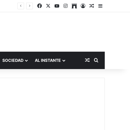
Facebook
X
YouTube
Instagram
Archive
Acceso
Publicación al a
Barra lateral
Publicación al aza
Buscar por
SOCIEDAD
AL INSTANTE