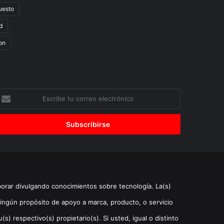
uesto
d
on
scribe
u
orreo
lectrónico
borar divulgando conocimientos sobre tecnología. La(s)
ingún propósito de apoyo a marca, producto, o servicio
) respectivo(s) propietario(s). Si usted, igual o distinto