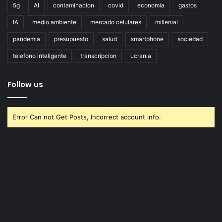
5g
AI
contaminacion
covid
economia
gastos
IA
medio ambiente
mercado celulares
millenial
pandemia
presupuesto
salud
smartphone
sociedad
telefono inteligente
transcripcion
ucrania
Follow us
Error Can not Get Posts, Incorrect account info.