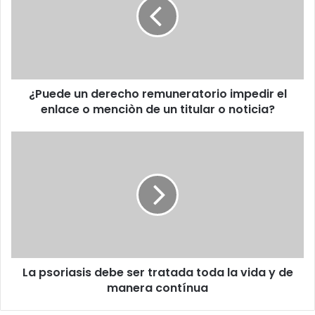
remuneratorio
impedir
el
enlace
o
menciòn
¿Puede un derecho remuneratorio impedir el
de
un
enlace o menciòn de un titular o noticia?
titular
o
La
noticia?
psoriasis
debe
ser
tratada
toda
la
vida
y
La psoriasis debe ser tratada toda la vida y de
de
manera
manera contínua
contínua