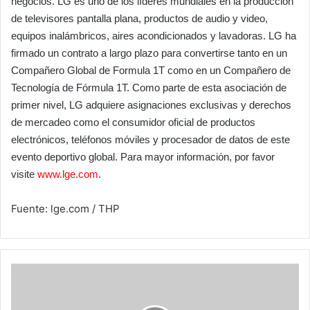
negocios. LG es uno de los líderes mundiales en la producción
de televisores pantalla plana, productos de audio y video,
equipos inalámbricos, aires acondicionados y lavadoras. LG ha
firmado un contrato a largo plazo para convertirse tanto en un
Compañero Global de Formula 1T como en un Compañero de
Tecnología de Fórmula 1T. Como parte de esta asociación de
primer nivel, LG adquiere asignaciones exclusivas y derechos
de mercadeo como el consumidor oficial de productos
electrónicos, teléfonos móviles y procesador de datos de este
evento deportivo global. Para mayor información, por favor
visite
www.lge.com
.
Fuente: lge.com / THP
¿Puede
un
derecho