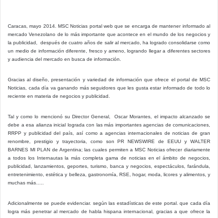
Caracas, mayo 2014. MSC Noticias portal web que se encarga de mantener informado al
mercado Venezolano de lo más importante que acontece en el mundo de los negocios y
la publicidad, después de cuatro años de salir al mercado, ha logrado consolidarse como
un medio de información diferente, fresco y ameno, logrando llegar a diferentes sectores
y audiencia del mercado en busca de información.
Gracias al diseño, presentación y variedad de información que ofrece el portal de MSC
Noticias, cada día va ganando más seguidores que les gusta estar informado de todo lo
reciente en materia de negocios y publicidad.
Tal y como lo mencionó su Director General, Oscar Morantes, el impacto alcanzado se
debe a esa alianza inicial lograda con las más importantes agencias de comunicaciones,
RRPP y publicidad del país, así como a agencias internacionales de noticias de gran
renombre, prestigio y trayectoria, como son PR NEWSWIRE de EEUU y WALTER
BARNES MI PLAN de Argentina; las cuales permiten a MSC Noticias ofrecer diariamente
a todos los Internautas la más completa gama de noticias en el ámbito de negocios,
publicidad, lanzamientos, geportes, turismo, banca y negocios, espectáculos, farándula,
entretenimiento, estética y belleza, gastronomía, RSE, hogar, moda, licores y alimentos, y
muchas más…..
Adicionalmente se puede evidenciar. según las estadísticas de este portal. que cada día
logra más penetrar al mercado de habla hispana internacional, gracias a que ofrece la