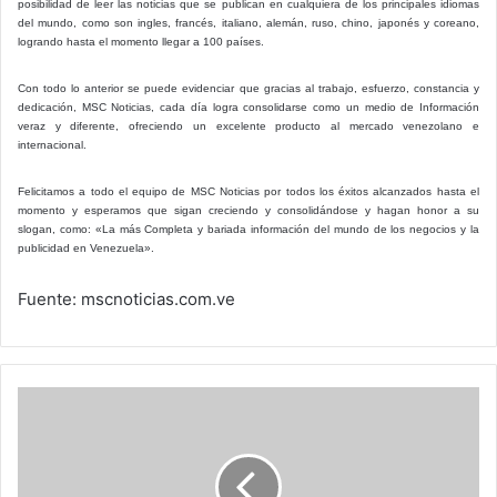
posibilidad de leer las noticias que se publican en cualquiera de los principales idiomas
del mundo, como son ingles, francés, italiano, alemán, ruso, chino, japonés y coreano,
logrando hasta el momento llegar a 100 países.
Con todo lo anterior se puede evidenciar que gracias al trabajo, esfuerzo, constancia y
dedicación, MSC Noticias, cada día logra consolidarse como un medio de Información
veraz y diferente, ofreciendo un excelente producto al mercado venezolano e
internacional.
Felicitamos a todo el equipo de MSC Noticias por todos los éxitos alcanzados hasta el
momento y esperamos que sigan creciendo y consolidándose y hagan honor a su
slogan, como: «La más Completa y bariada información del mundo de los negocios y la
publicidad en Venezuela».
Fuente: mscnoticias.com.ve
Encanto
genético
por
los
reality