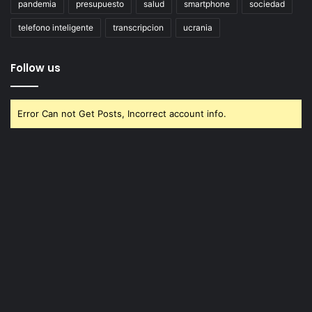
pandemia
presupuesto
salud
smartphone
sociedad
telefono inteligente
transcripcion
ucrania
Follow us
Error Can not Get Posts, Incorrect account info.