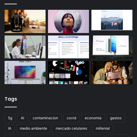
Tags
5g
AI
contaminacion
covid
economia
gastos
IA
medio ambiente
mercado celulares
millenial