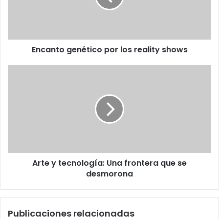
shows
Encanto genético por los reality shows
Arte
y
tecnología:
Una
frontera
que
se
desmorona
Arte y tecnología: Una frontera que se
desmorona
Publicaciones relacionadas