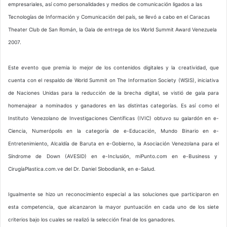
empresariales, así como personalidades y medios de comunicación ligados a las
Tecnologías de Información y Comunicación del país, se llevó a cabo en el Caracas
Theater Club de San Román, la Gala de entrega de los World Summit Award Venezuela
2007.
Este evento que premia lo mejor de los contenidos digitales y la creatividad, que
cuenta con el respaldo de World Summit on The Information Society (WSIS), iniciativa
de Naciones Unidas para la reducción de la brecha digital, se vistió de gala para
homenajear a nominados y ganadores en las distintas categorías. Es así como el
Instituto Venezolano de Investigaciones Científicas (IVIC) obtuvo su galardón en e-
Ciencia, Numerópolis en la categoría de e-Educación, Mundo Binario en e-
Entretenimiento, Alcaldía de Baruta en e-Gobierno, la Asociación Venezolana para el
Síndrome de Down (AVESID) en e-Inclusión, miPunto.com en e-Business y
CirugíaPlastica.com.ve del Dr. Daniel Slobodianik, en e-Salud.
Igualmente se hizo un reconocimiento especial a las soluciones que participaron en
esta competencia, que alcanzaron la mayor puntuación en cada uno de los siete
criterios bajo los cuales se realizó la selección final de los ganadores.