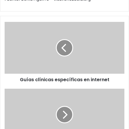
Guías
clínicas
específicas
en
internet
Guías clínicas específicas en internet
Venezuela
será
anfitriona
del
Grand
Jury
WSA