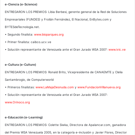
e-Ciencia (e-Science)
ENTREGARON LOS PREMIOS: Libia Berbesi, gerente general de la Red de Soluciones
Empresariales (FUNDES) y Froilán Fernández, El Nacional, EnBytes.com y
BYTESdeTecnologia.net.
• Segundo finalista:
www.bioparques.org
• Primer finalista: caibco.ucv.ve
• Solución representante de Venezuela ante el Gran Jurado WSA 2007:
www.ivic.ve
e-Cultura (e-Culture)
ENTREGARON LOS PREMIOS: Ronald Brito, Vicepresidente de CANAEMTE y Clelia
Santambrogio, de Computerworld
• Primeros finalistas:
www.LaMajaDesnuda.com
y
www.FundacionVillanueva.org
• Solución representante de Venezuela ante el Gran Jurado WSA 2007:
www.Orinoco.org
e-Educación (e-Learning)
ENTREGARON LOS PREMIOS: Colette Siwka, Directora de Apalancar.com, ganadora
del Premio WSA Venezuela 2005, en la categoría e-inclusión y Javier Flores, Director