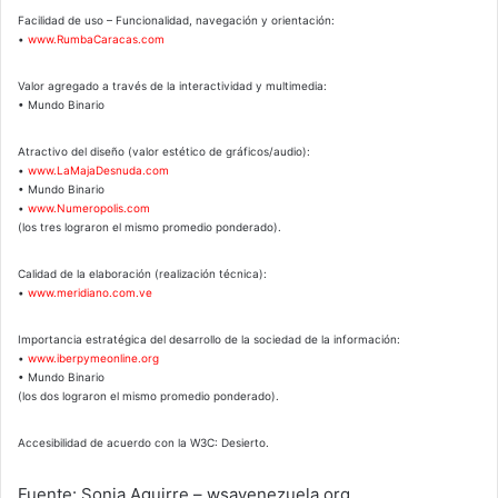
Facilidad de uso – Funcionalidad, navegación y orientación:
•
www.RumbaCaracas.com
Valor agregado a través de la interactividad y multimedia:
• Mundo Binario
Atractivo del diseño (valor estético de gráficos/audio):
•
www.LaMajaDesnuda.com
• Mundo Binario
•
www.Numeropolis.com
(los tres lograron el mismo promedio ponderado).
Calidad de la elaboración (realización técnica):
•
www.meridiano.com.ve
Importancia estratégica del desarrollo de la sociedad de la información:
•
www.iberpymeonline.org
• Mundo Binario
(los dos lograron el mismo promedio ponderado).
Accesibilidad de acuerdo con la W3C: Desierto.
Fuente: Sonia Aguirre – wsavenezuela.org