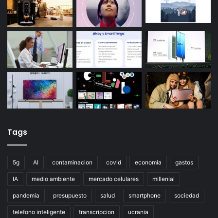
Tags
5g
AI
contaminacion
covid
economia
gastos
IA
medio ambiente
mercado celulares
millenial
pandemia
presupuesto
salud
smartphone
sociedad
telefono inteligente
transcripcion
ucrania