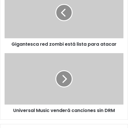
zombi
está
lista
para
atacar
Gigantesca red zombi está lista para atacar
Universal
Music
venderá
canciones
sin
DRM
Universal Music venderá canciones sin DRM