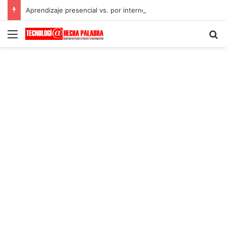
Aprendizaje presencial vs. por internet
Menú
B