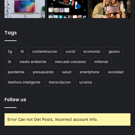
Tags
5g
AI
contaminacion
covid
economia
gastos
IA
medio ambiente
mercado celulares
millenial
pandemia
presupuesto
salud
smartphone
sociedad
telefono inteligente
transcripcion
ucrania
Follow us
Error Can not Get Posts, Incorrect account info.