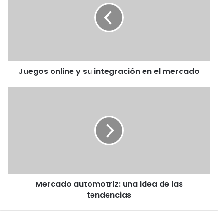
su
integración
en
el
mercado
Juegos online y su integración en el mercado
Mercado
automotriz:
una
idea
de
las
tendencias
Mercado automotriz: una idea de las
tendencias