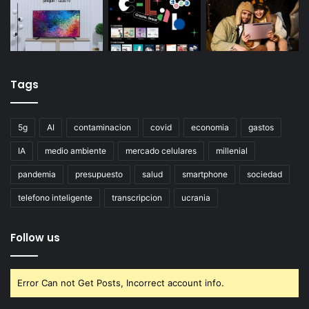
Tags
5g
AI
contaminacion
covid
economia
gastos
IA
medio ambiente
mercado celulares
millenial
pandemia
presupuesto
salud
smartphone
sociedad
telefono inteligente
transcripcion
ucrania
Follow us
Error Can not Get Posts, Incorrect account info.