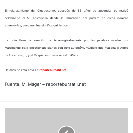
El relanzamiento del Cinquecento, después de 32 años de ausencia, se realizó
celebrando el 50 aniversario desde la fabricación del primero de estos icónicos
automóviles, cuyo nombre significa quinientos.
La nota llama la atención de tecnologiaalinstante por las palabras usadas por
Marchionne para describir sus planes con este automóvil. «Quiero que Fiat sea la Apple
de los autos […] y el Cinquecento será nuestro iPod».
Detalles de esta nota en
reportebursatil.net
.
Fuente: M. Mager – reportebursatil.net
Fiat
fabricará
el
"iPod