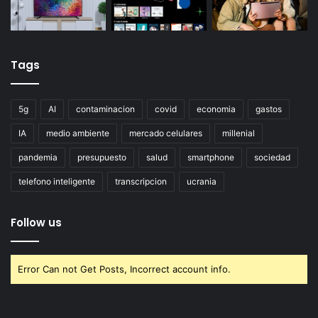
Tags
5g
AI
contaminacion
covid
economia
gastos
IA
medio ambiente
mercado celulares
millenial
pandemia
presupuesto
salud
smartphone
sociedad
telefono inteligente
transcripcion
ucrania
Follow us
Error Can not Get Posts, Incorrect account info.