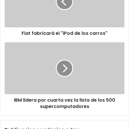
de
los
carros"
Fiat fabricará el "iPod de los carros"
IBM
lidera
por
cuarta
vez
la
lista
de
los
IBM lidera por cuarta vez la lista de los 500
500
supercomputadores
supercomputadores