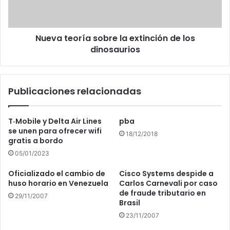
los
dinosaurios
Nueva teoría sobre la extinción de los
dinosaurios
Publicaciones relacionadas
T‑Mobile y Delta Air Lines
pba
se unen para ofrecer wifi
18/12/2018
gratis a bordo
05/01/2023
Oficializado el cambio de
Cisco Systems despide a
huso horario en Venezuela
Carlos Carnevali por caso
de fraude tributario en
29/11/2007
Brasil
23/11/2007