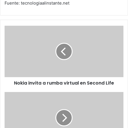
Fuente: tecnologiaalinstante.net
Nokia
invita
a
rumba
virtual
en
Second
Life
Nokia invita a rumba virtual en Second Life
Nueva
teoría
sobre
la
extinción
de