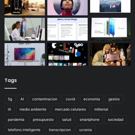
Tags
5g
AI
contaminacion
covid
economia
gastos
IA
medio ambiente
mercado celulares
millenial
pandemia
presupuesto
salud
smartphone
sociedad
telefono inteligente
transcripcion
ucrania