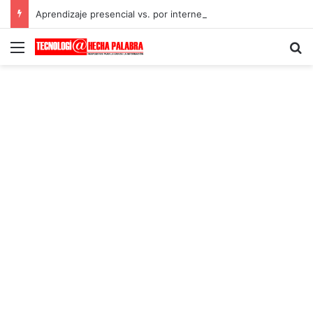
Aprendizaje presencial vs. por internet
Menú
B