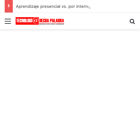
Aprendizaje presencial vs. por internet
Menú
B