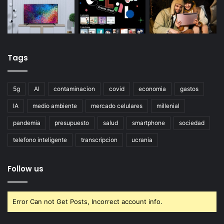
Tags
5g
AI
contaminacion
covid
economia
gastos
IA
medio ambiente
mercado celulares
millenial
pandemia
presupuesto
salud
smartphone
sociedad
telefono inteligente
transcripcion
ucrania
Follow us
Error Can not Get Posts, Incorrect account info.