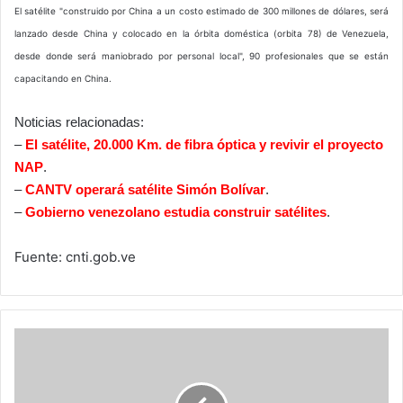
El satélite "construido por China a un costo estimado de 300 millones de dólares, será
lanzado desde China y colocado en la órbita doméstica (orbita 78) de Venezuela,
desde donde será maniobrado por personal local", 90 profesionales que se están
capacitando en China.
Noticias relacionadas:
–
El satélite, 20.000 Km. de fibra óptica y revivir el proyecto
NAP
.
–
CANTV operará satélite Simón Bolívar
.
–
Gobierno venezolano estudia construir satélites
.
Fuente: cnti.gob.ve
Computadoras
para
invidentes
funcionarán