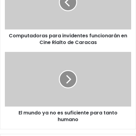
en
Cine
Rialto
de
Caracas
Computadoras para invidentes funcionarán en
Cine Rialto de Caracas
El
mundo
ya
no
es
suficiente
para
tanto
humano
El mundo ya no es suficiente para tanto
humano