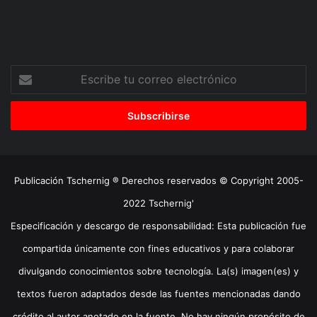
Escribe
tu
correo
electrónico
Publicación Tschernig ® Derechos reservados © Copyright 2005-
2022 Tschernig'
Especificación y descargo de responsabilidad: Esta publicación fue
compartida únicamente con fines educativos y para colaborar
divulgando conocimientos sobre tecnología. La(s) imagen(es) y
textos fueron adaptados desde las fuentes mencionadas dando
crédito al autor anotado en la fuente. No hay ningún propósito de