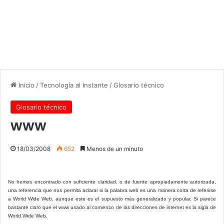
Inicio
/
Tecnología al Instante
/
Glosario técnico
Glosario técnico
www
18/03/2008
652
Menos de un minuto
No hemos encontrado con suficiente claridad, o de fuente apropiadamente autorizada,
una referencia que nos permita aclarar si la palabra web es una manera corta de referirse
a World Wide Web, aunque este es el supuesto más generalizado y popular. Si parece
bastante claro que el www usado al comienzo de las direcciones de internet es la sigla de
World Wide Web.