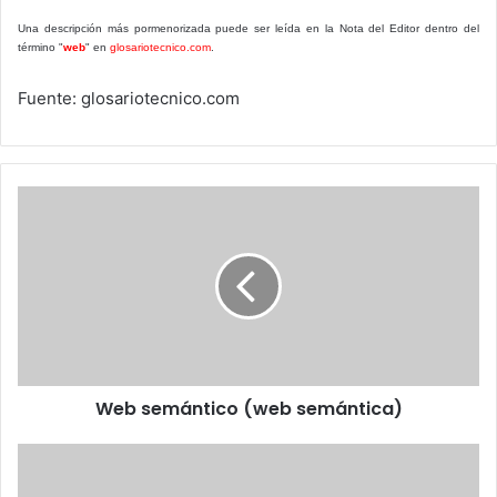
Una descripción más pormenorizada puede ser leída en la Nota del Editor dentro del
término "
web
" en
glosariotecnico.com
.
Fuente: glosariotecnico.com
Web
semántico
(web
semántica)
Web semántico (web semántica)
Tips
empresariales