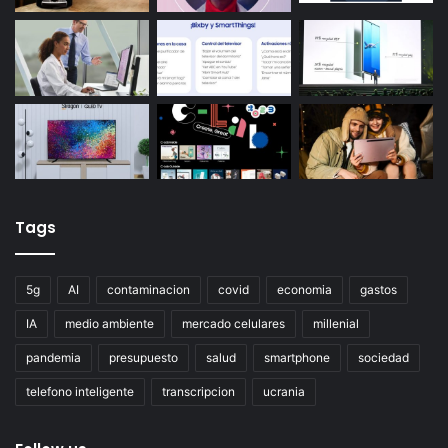
Tags
5g
AI
contaminacion
covid
economia
gastos
IA
medio ambiente
mercado celulares
millenial
pandemia
presupuesto
salud
smartphone
sociedad
telefono inteligente
transcripcion
ucrania