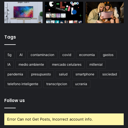
Tags
5g
AI
contaminacion
covid
economia
gastos
IA
medio ambiente
mercado celulares
millenial
pandemia
presupuesto
salud
smartphone
sociedad
telefono inteligente
transcripcion
ucrania
Follow us
Error Can not Get Posts, Incorrect account info.