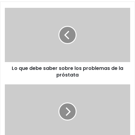
Lo
que
debe
saber
sobre
los
problemas
de
la
Lo que debe saber sobre los problemas de la
próstata
próstata
Robert
(Bob)
Metcalfe:
Co-
inventor
del
estándar
ethernet