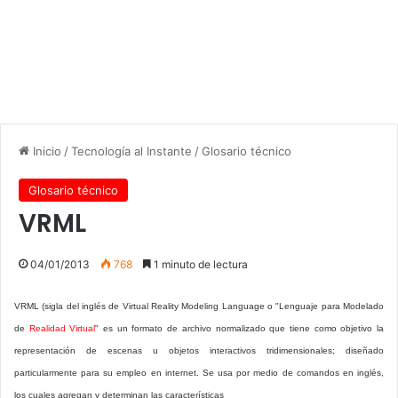
Inicio
/
Tecnología al Instante
/
Glosario técnico
Glosario técnico
VRML
04/01/2013
768
1 minuto de lectura
VRML (sigla del inglés de Virtual Reality Modeling Language o "Lenguaje para Modelado
de
Realidad Virtual
" es un formato de archivo normalizado que tiene como objetivo la
representación de escenas u objetos interactivos tridimensionales; diseñado
particularmente para su empleo en internet. Se usa por medio de comandos en inglés,
los cuales agregan y determinan las características