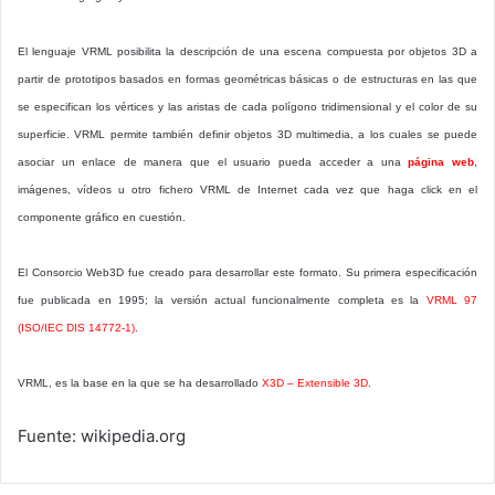
El lenguaje VRML posibilita la descripción de una escena compuesta por objetos 3D a
partir de prototipos basados en formas geométricas básicas o de estructuras en las que
se especifican los vértices y las aristas de cada polígono tridimensional y el color de su
superficie. VRML permite también definir objetos 3D multimedia, a los cuales se puede
asociar un enlace de manera que el usuario pueda acceder a una
página web
,
imágenes, vídeos u otro fichero VRML de Internet cada vez que haga click en el
componente gráfico en cuestión.
El Consorcio Web3D fue creado para desarrollar este formato. Su primera especificación
fue publicada en 1995; la versión actual funcionalmente completa es la
VRML 97
(ISO/IEC DIS 14772-1)
.
VRML, es la base en la que se ha desarrollado
X3D – Extensible 3D
.
Fuente: wikipedia.org