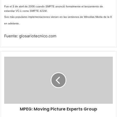
Fue el 3 de abril de 2006 cuando SMPTE anunció formalmente el lanzamiento de
estandar VC-1 como SMPTE 421M.
Sus más populares implementaciones vienen en las versiones de Winodws Media de la 9
en adelante.
Fuente: glosariotecnico.com
MPEG:
Moving
Picture
Experts
Group
MPEG: Moving Picture Experts Group