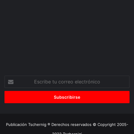
Escribe
tu
correo
electrónico
Publicación Tschernig ® Derechos reservados © Copyright 2005-