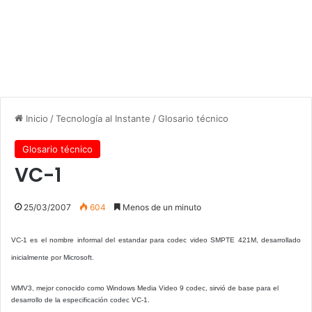
Inicio
/
Tecnología al Instante
/
Glosario técnico
Glosario técnico
VC-1
25/03/2007
604
Menos de un minuto
VC-1 es el nombre informal del estandar para codec video SMPTE 421M, desarrollado
inicialmente por Microsoft.
WMV3, mejor conocido como Windows Media Video 9 codec, sirvió de base para el
desarrollo de la especificación codec VC-1.