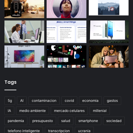
Tags
5g
AI
contaminacion
covid
economia
gastos
IA
medio ambiente
mercado celulares
millenial
pandemia
presupuesto
salud
smartphone
sociedad
telefono inteligente
transcripcion
ucrania