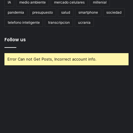
IA
medio ambiente
mercado celulares
millenial
pandemia
presupuesto
salud
smartphone
sociedad
telefono inteligente
transcripcion
ucrania
Follow us
Error Can not Get Posts, Incorrect account info.