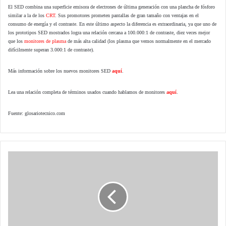
El SED combina una superficie emisora de electrones de última generación con una plancha de fósforo
similar a la de los
CRT
. Sus promotores prometen pantallas de gran tamaño con ventajas en el
consumo de energía y el contraste. En este último aspecto la diferencia es extraordinaria, ya que uno de
los prototipos SED mostrados logra una relación cercana a 100.000:1 de contraste, diez veces mejor
que los
monitores de plasma
de más alta calidad (los plasma que vemos normalmente en el mercado
difícilmente superan 3.000:1 de contraste).
Más información sobre los nuevos monitores SED
aquí
.
Lea una relación completa de términos usados cuando hablamos de monitores
aquí
.
Fuente: glosariotecnico.com
Response
Time:
Tiempo
de
respuesta