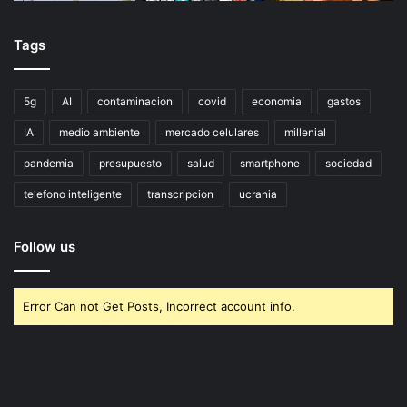
Tags
5g
AI
contaminacion
covid
economia
gastos
IA
medio ambiente
mercado celulares
millenial
pandemia
presupuesto
salud
smartphone
sociedad
telefono inteligente
transcripcion
ucrania
Follow us
Error Can not Get Posts, Incorrect account info.