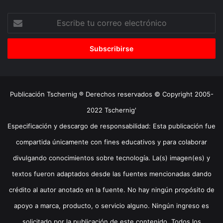
Escribe
tu
correo
electrónico
Publicación Tschernig ® Derechos reservados © Copyright 2005-
2022 Tschernig'
Especificación y descargo de responsabilidad: Esta publicación fue
compartida únicamente con fines educativos y para colaborar
divulgando conocimientos sobre tecnología. La(s) imagen(es) y
textos fueron adaptados desde las fuentes mencionadas dando
crédito al autor anotado en la fuente. No hay ningún propósito de
apoyo a marca, producto, o servicio alguno. Ningún ingreso es
solicitado por la publicación de este contenido. Todos los