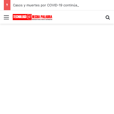
Casos y muertes por COVID-19 continúan disminuyendo en el mundo
Menú
B