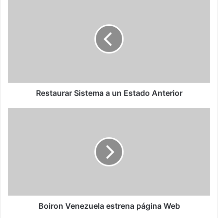
Sistema
a
un
Estado
Anterior
Restaurar Sistema a un Estado Anterior
Boiron
Venezuela
estrena
página
Web
Boiron Venezuela estrena página Web