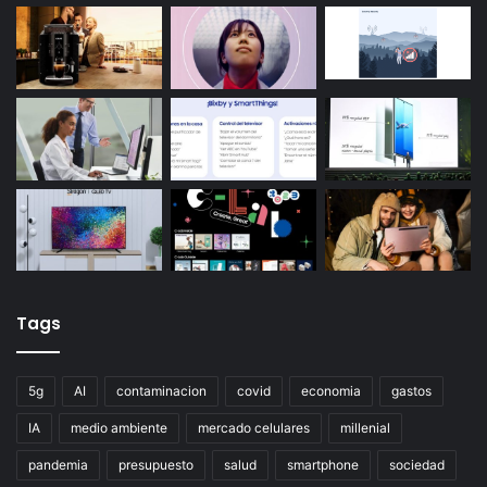
Tags
5g
AI
contaminacion
covid
economia
gastos
IA
medio ambiente
mercado celulares
millenial
pandemia
presupuesto
salud
smartphone
sociedad