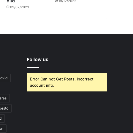
allá
19/12/2022
09/02/2023
Follow us
covid
Error Can not Get Posts, Incorrect
account info.
ares
uesto
d
on