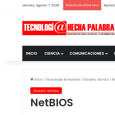
viernes, agosto 7 2026
Noticias de última hora
Aprendi
INICIO
CIENCIA
COMUNICACIONES
Inicio
/
Tecnología al Instante
/
Glosario técnico
/
N
Glosario técnico
NetBIOS