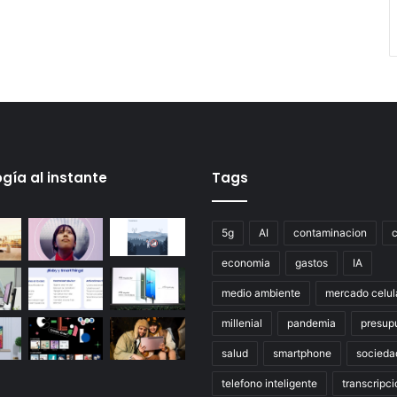
gía al instante
Tags
5g
AI
contaminacion
economia
gastos
IA
medio ambiente
mercado celul
millenial
pandemia
presup
salud
smartphone
socieda
telefono inteligente
transcripci