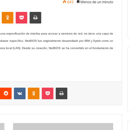
645
Menos de un minuto
VKontakte
Odnoklassniki
Pocket
Imprimir
una especificación de interfaz para acceso a servicios de red, es decir, una capa de
ardware específico. NetBIOS fue originalmente desarrollado por IBM y Sytek como un
 área local (LAN). Desde su creación, NetBIOS se ha convertido en el fundamento de
interest
Reddit
VKontakte
Odnoklassniki
Pocket
Imprimir
Envision