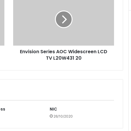
Series
AOC
Widescreen
LCD
TV
L20W431
20
Envision Series AOC Widescreen LCD
TV L20W431 20
ess
NIC
26/10/2020