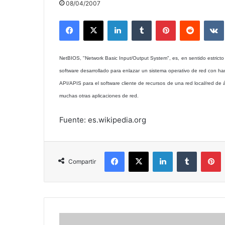
08/04/2007
Facebook
X
LinkedIn
Tumblr
Pinterest
Reddit
NetBIOS, "Network Basic Input/Output System", es, en sentido estricto 
software desarrollado para enlazar un sistema operativo de red con h
API/APIS para el software cliente de recursos de una red local/red de
muchas otras aplicaciones de red.
Fuente: es.wikipedia.org
Facebook
X
LinkedIn
Tumblr
P
Compartir
Lammer