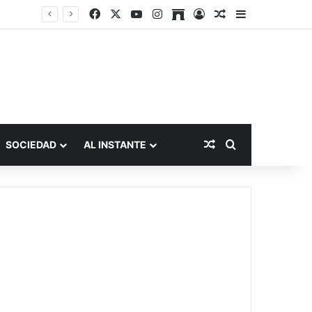
Facebook
X
YouTube
Instagram
Archive
Acceso
Publicación al a
Barra lateral
Publicación al aza
Buscar por
SOCIEDAD
AL INSTANTE