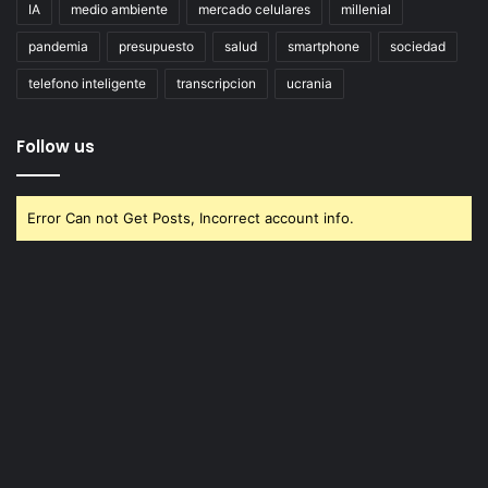
IA
medio ambiente
mercado celulares
millenial
pandemia
presupuesto
salud
smartphone
sociedad
telefono inteligente
transcripcion
ucrania
Follow us
Error Can not Get Posts, Incorrect account info.