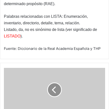
determinado propósito (RAE).
Palabras relacionadas con LISTA: Enumeración,
inventario, directorio, detalle, terna, relación.
Listado, da, no es sinónimo de lista (ver significado de
LISTADO
).
Fuente: Diccionario de la Real Academia Española y THP
Apple
anuncio
un
parche
que
activa
la
opcion