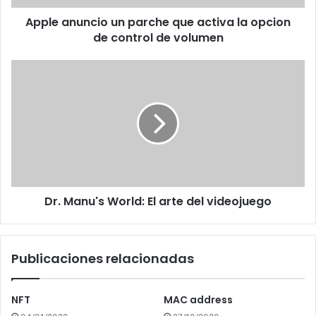
de
Apple anuncio un parche que activa la opcion
control
de
de control de volumen
volumen
Dr.
Manu's
World:
El
arte
del
videojuego
Dr. Manu's World: El arte del videojuego
Publicaciones relacionadas
NFT
MAC address