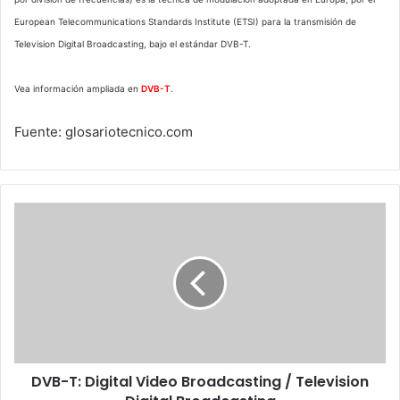
European Telecommunications Standards Institute (ETSI) para la transmisión de
Television Digital Broadcasting, bajo el estándar DVB-T.
Vea información ampliada en
DVB-T
.
Fuente: glosariotecnico.com
DVB-
T:
Digital
Video
Broadcasting
/
Television
Digital
Broadcasting
DVB-T: Digital Video Broadcasting / Television