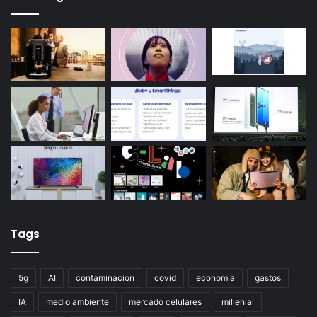
Tags
5g
AI
contaminacion
covid
economia
gastos
IA
medio ambiente
mercado celulares
millenial