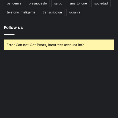
pandemia
presupuesto
salud
smartphone
sociedad
telefono inteligente
transcripcion
ucrania
Follow us
Error Can not Get Posts, Incorrect account info.