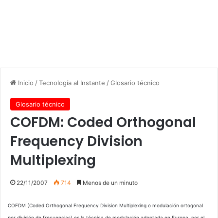
Inicio
/
Tecnología al Instante
/
Glosario técnico
Glosario técnico
COFDM: Coded Orthogonal
Frequency Division
Multiplexing
22/11/2007
714
Menos de un minuto
COFDM (Coded Orthogonal Frequency Division Multiplexing o modulación ortogonal
por división de frecuencias) es la técnica de modulación adoptada en Europa, por el