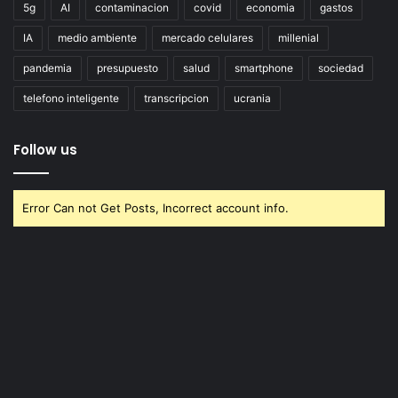
5g
AI
contaminacion
covid
economia
gastos
IA
medio ambiente
mercado celulares
millenial
pandemia
presupuesto
salud
smartphone
sociedad
telefono inteligente
transcripcion
ucrania
Follow us
Error Can not Get Posts, Incorrect account info.