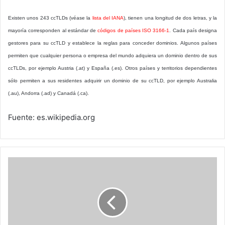
Existen unos 243 ccTLDs (véase la
lista del IANA
), tienen una longitud de dos letras, y la
mayoría corresponden al estándar de
códigos de países ISO 3166-1
. Cada país designa
gestores para su ccTLD y establece la reglas para conceder dominios. Algunos países
permiten que cualquier persona o empresa del mundo adquiera un dominio dentro de sus
ccTLDs, por ejemplo Austria (.at) y España (.es). Otros países y territorios dependientes
sólo permiten a sus residentes adquirir un dominio de su ccTLD, por ejemplo Australia
(.au), Andorra (.ad) y Canadá (.ca).
Fuente: es.wikipedia.org
Lacnic
X
culmina
cinco
dias
de
trabajo