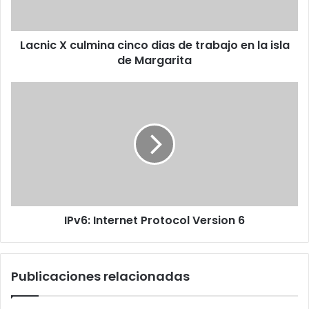
en
la
Lacnic X culmina cinco dias de trabajo en la isla
isla
de
de Margarita
Margarita
IPv6:
Internet
Protocol
Version
6
IPv6: Internet Protocol Version 6
Publicaciones relacionadas