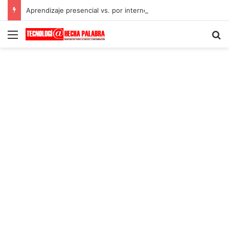
Aprendizaje presencial vs. por internet
Menú
B