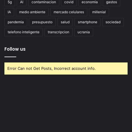
5g
AI
contaminacion
covid
economia
gastos
IA
medio ambiente
mercado celulares
millenial
pandemia
presupuesto
salud
smartphone
sociedad
telefono inteligente
transcripcion
ucrania
Follow us
Error Can not Get Posts, Incorrect account info.