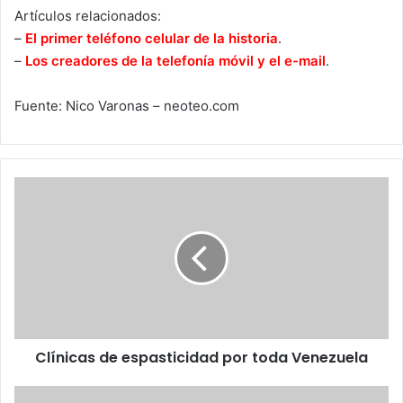
Artículos relacionados:
–
El primer teléfono celular de la historia
.
–
Los creadores de la telefonía móvil y el e-mail
.
Fuente: Nico Varonas – neoteo.com
Clínicas
de
espasticidad
por
toda
Venezuela
Clínicas de espasticidad por toda Venezuela
Astrónomos