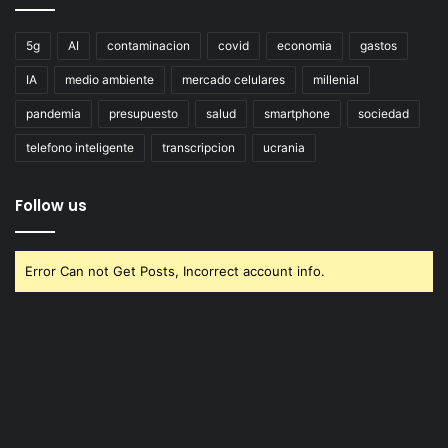
5g
AI
contaminacion
covid
economia
gastos
IA
medio ambiente
mercado celulares
millenial
pandemia
presupuesto
salud
smartphone
sociedad
telefono inteligente
transcripcion
ucrania
Follow us
Error Can not Get Posts, Incorrect account info.