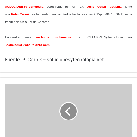
SOLUCIONESyTecnologia
,
coordinado por el Lic.
Julio Cesar Alcubilla
, junto
con
Peter Cernik
, es transmitido en vivo todos los lunes a las 9:15pm (00:45 GMT), en la
frecuencia 95.5 FM de Caracas.
Encuentre más
archivos multimedia
de SOLUCIONESyTecnologia en
TecnologiaHechaPalabra.com
.
Fuente: P. Cernik – solucionesytecnologia.net
Reflexiones
sobre
Google