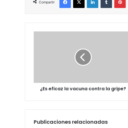
Compartir
¿Es
eficaz
la
vacuna
contra
la
gripe?
¿Es eficaz la vacuna contra la gripe?
Publicaciones relacionadas