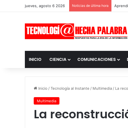
jueves, agosto 6 2026
Noticias de última hora
Aprendi
INICIO
CIENCIA
COMUNICACIONES
Inicio
/
Tecnología al Instante
/
Multimedia
/
La rec
Multimedia
La reconstrucc