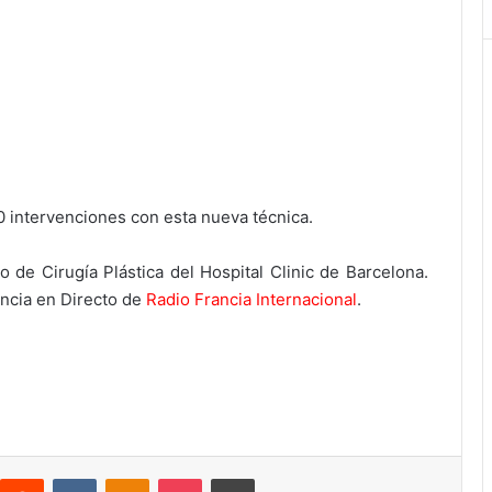
 intervenciones con esta nueva técnica.
io de Cirugía Plástica del Hospital Clinic de Barcelona.
encia en Directo de
Radio Francia Internacional
.
interest
Reddit
VKontakte
Odnoklassniki
Pocket
Imprimir