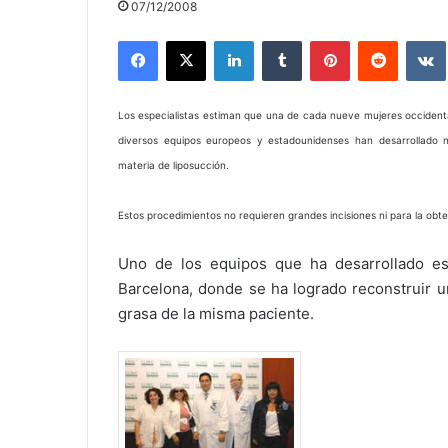
07/12/2008
Facebook
X
LinkedIn
Tumblr
Pinterest
Reddit
Los especialistas estiman que una de cada nueve mujeres occident
diversos equipos europeos y estadounidenses han desarrollado 
materia de liposucción.
Estos procedimientos no requieren grandes incisiones ni para la obten
Uno de los equipos que ha desarrollado est
Barcelona, donde se ha logrado reconstruir u
grasa de la misma paciente.