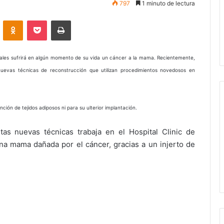
797
1 minuto de lectura
VKontakte
Odnoklassniki
Pocket
Imprimir
ales sufrirá en algún momento de su vida un cáncer a la mama. Recientemente,
nuevas técnicas de reconstrucción que utilizan procedimientos novedosos en
ción de tejidos adiposos ni para su ulterior implantación.
as nuevas técnicas trabaja en el Hospital Clinic de
na mama dañada por el cáncer, gracias a un injerto de