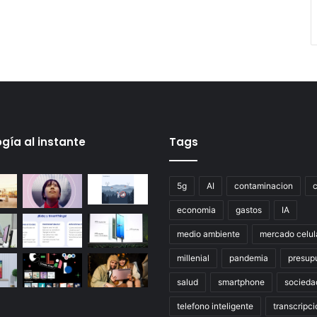
gía al instante
Tags
5g
AI
contaminacion
economia
gastos
IA
medio ambiente
mercado celul
millenial
pandemia
presup
salud
smartphone
socieda
telefono inteligente
transcripci