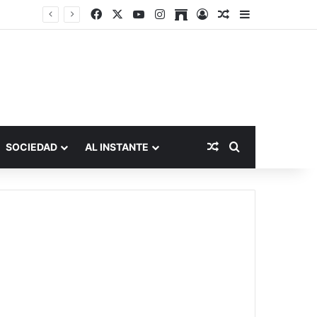
Facebook
X
YouTube
Instagram
Archive
Acceso
Publicación al a
Barra lateral
Publicación al aza
Buscar por
SOCIEDAD
AL INSTANTE