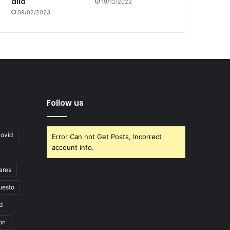
allá
19/12/2022
09/02/2023
Follow us
covid
Error Can not Get Posts, Incorrect
account info.
ares
uesto
d
on