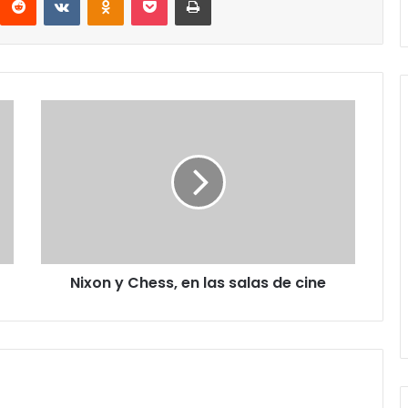
Nixon
y
Chess,
en
las
salas
de
cine
Nixon y Chess, en las salas de cine