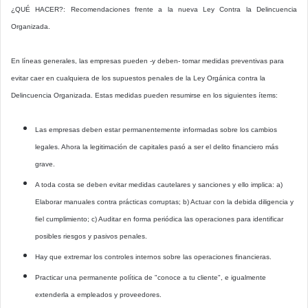
¿QUÉ HACER?: Recomendaciones frente a la nueva Ley Contra la Delincuencia
Organizada.
En líneas generales, las empresas pueden -y deben- tomar medidas preventivas para
evitar caer en cualquiera de los supuestos penales de la Ley Orgánica contra la
Delincuencia Organizada. Estas medidas pueden resumirse en los siguientes ítems:
Las empresas deben estar permanentemente informadas sobre los cambios
legales. Ahora la legitimación de capitales pasó a ser el delito financiero más
grave.
A toda costa se deben evitar medidas cautelares y sanciones y ello implica: a)
Elaborar manuales contra prácticas corruptas; b) Actuar con la debida diligencia y
fiel cumplimiento; c) Auditar en forma periódica las operaciones para identificar
posibles riesgos y pasivos penales.
Hay que extremar los controles internos sobre las operaciones financieras.
Practicar una permanente política de "conoce a tu cliente", e igualmente
extenderla a empleados y proveedores.