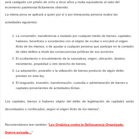
será castigado con prisión de ocho a doce años y multa equivalente al valor del
incremento patrimonial ilícitamente obtenido.
La misma pena se aplicará a quien por sí o por interpuesta persona realice las
actividades siguientes:
La conversión, transferencia o traslado por cualquier medio de bienes, capitales,
haberes, beneficios o excedentes con el objeto de ocultar o encubrir el origen
ilícito de los mismos, o de ayudar a cualquier persona que participe en la comisión
de tales delitos a eludir las consecuencias jurídicas de sus acciones.
El ocultamiento o encubrimiento de la naturaleza, origen, ubicación, destino,
movimiento, propiedad u otro derecho de bienes.
La adquisición, posesión o la utilización de bienes producto de algún delito
previsto en esta ley.
El resguardo, inversión, transformación, custodia o administración de bienes o
capitales provenientes de actividades ilícitas.
Los capitales, bienes o haberes objeto del delito de legitimación de capitales serán
decomisados o confiscados, según el origen ilícito de los mismos".
Recomendamos leer tambien "
Ley Orgánica contra la Delincuencia Organizada:
Guerra avisada…
"