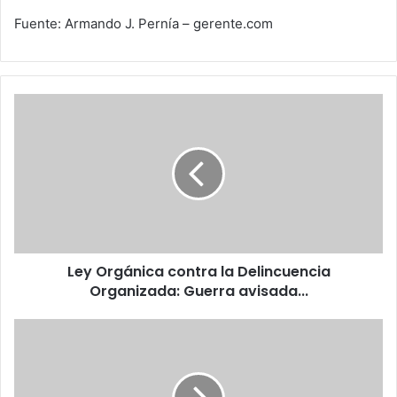
Fuente: Armando J. Pernía – gerente.com
Ley
Orgánica
contra
la
Delincuencia
Organizada:
Guerra
avisada...
Ley Orgánica contra la Delincuencia
Organizada: Guerra avisada...
Cronograma
de
actividades
del