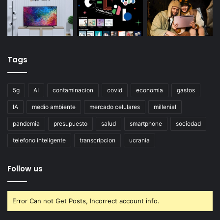
Tags
5g
AI
contaminacion
covid
economia
gastos
IA
medio ambiente
mercado celulares
millenial
pandemia
presupuesto
salud
smartphone
sociedad
telefono inteligente
transcripcion
ucrania
Follow us
Error Can not Get Posts, Incorrect account info.