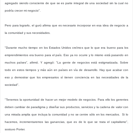
agregado siendo consciente de que se es parte integral de una sociedad sin la cual no
podría crecer mi negocio".
Pero para lograrlo, el gurú afirma que es necesario incorporar en esa idea de negocio a
la comunidad y sus necesidades.
"Durante mucho tiempo en los Estados Unidos creímos que lo que era bueno para los
emprendimientos era bueno para el país. Eso ya no ocurre y lo mismo está pasando en
muchos países", afirmó. Y agregó: "La gente de negocios está estigmatizada. Sobre
todo en estos tiempos y más aún en países en vía de desarrollo. Hay que acabar con
eso y demostrar que los empresarios sí tienen conciencia en las necesidades de la
sociedad".
"Tenemos la oportunidad de hacer un mejor modelo de negocios. Para ello los gerentes
deben cambiar de paradigma y diseñar sus productos, servicios y la cadena de valor con
una mirada amplia que incluya la comunidad y no se centre sólo en los mercados. Si lo
hacemos, incrementaremos las ganancias, que es de lo que se trata el capitalismo",
sostuvo Porter.