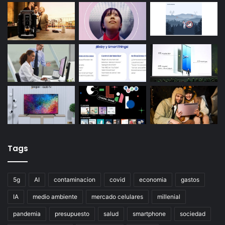
Tags
5g
AI
contaminacion
covid
economia
gastos
IA
medio ambiente
mercado celulares
millenial
pandemia
presupuesto
salud
smartphone
sociedad