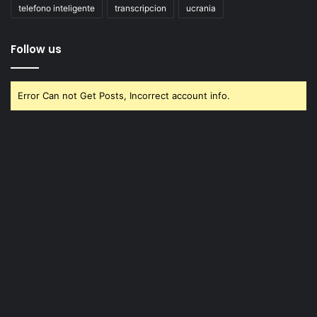
telefono inteligente
transcripcion
ucrania
Follow us
Error Can not Get Posts, Incorrect account info.