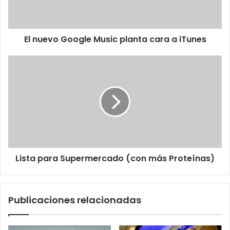
a
iTunes
El nuevo Google Music planta cara a iTunes
Lista
para
Supermercado
(con
más
Proteínas)
Lista para Supermercado (con más Proteínas)
Publicaciones relacionadas