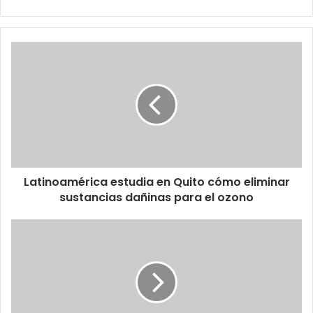
Latinoamérica
estudia
en
Quito
cómo
eliminar
sustancias
dañinas
para
Latinoamérica estudia en Quito cómo eliminar
el
ozono
sustancias dañinas para el ozono
Barril
de
petróleo
llega
a
su