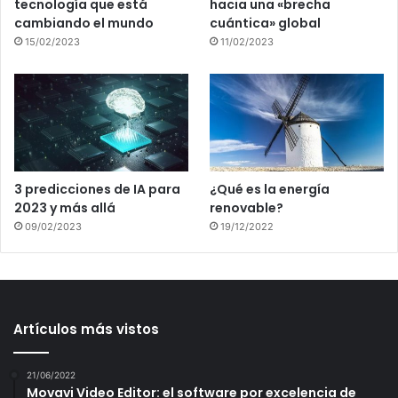
tecnología que está
hacia una «brecha
cambiando el mundo
cuántica» global
15/02/2023
11/02/2023
3 predicciones de IA para
¿Qué es la energía
2023 y más allá
renovable?
09/02/2023
19/12/2022
Artículos más vistos
21/06/2022
Movavi Video Editor: el software por excelencia de