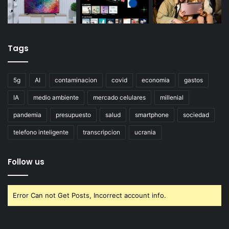
Tags
5g
AI
contaminacion
covid
economia
gastos
IA
medio ambiente
mercado celulares
millenial
pandemia
presupuesto
salud
smartphone
sociedad
telefono inteligente
transcripcion
ucrania
Follow us
Error Can not Get Posts, Incorrect account info.