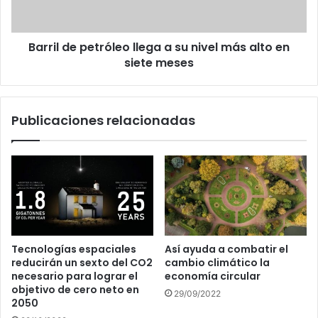
nivel
más
alto
Barril de petróleo llega a su nivel más alto en
en
siete
siete meses
meses
Publicaciones relacionadas
Tecnologías espaciales
Así ayuda a combatir el
reducirán un sexto del CO2
cambio climático la
necesario para lograr el
economía circular
objetivo de cero neto en
29/09/2022
2050